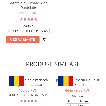
Sosete din Bumbac Albe
Dantelate
16,00 RON
Marime:
5 - 6 ani
7 - 8 ani
9 - 10 ani
VEZI VARIANTE
PRODUSE SIMILARE
Set 4 bluze polo maneca
Jacheta Bleumarin De Baiat
lunga copii, albastru
din Bumbac
deschis, TinTin Shop
150,00 RON
de la 49,00 RON
4 buc | 37,50 RON / buc
Marime:
10 ani - 140 cm