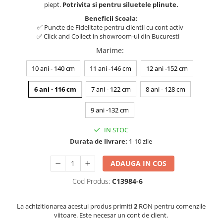
piept.
Potrivita si pentru siluetele plinute.
Beneficii Scoala:
✅ Puncte de Fidelitate pentru clientii cu cont activ
✅ Click and Collect in showroom-ul din Bucuresti
Marime
:
10 ani - 140 cm
11 ani -146 cm
12 ani -152 cm
6 ani - 116 cm
7 ani - 122 cm
8 ani - 128 cm
9 ani -132 cm
IN STOC
Durata de livrare:
1-10 zile
ADAUGA IN COS
Cod Produs:
C13984-6
La achizitionarea acestui produs primiti
2
RON pentru comenzile
viitoare. Este necesar un cont de client.