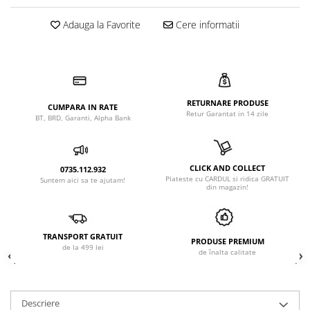
Adauga la Favorite
Cere informatii
RETURNARE PRODUSE
CUMPARA IN RATE
Retur Garantat in 14 zile
BT, BRD, Garanti, Alpha Bank
CLICK AND COLLECT
0735.112.932
Plateste cu CARDUL si ridica GRATUIT
Suntem aici sa te ajutam!
din magazin!
TRANSPORT GRATUIT
PRODUSE PREMIUM
de la 499 lei
de înalta calitate
Descriere