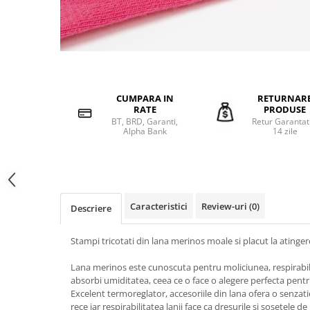
CUMPARA IN
RETURNAR
RATE
PRODUSE
BT, BRD, Garanti,
Retur Garantat
Alpha Bank
14 zile
Caracteristici
Review-uri
(0)
Descriere
Stampi tricotati din lana merinos moale si placut la atinger
Lana merinos este cunoscuta pentru moliciunea, respirabilit
absorbi umiditatea, ceea ce o face o alegere perfecta pentru
Excelent termoreglator, accesoriile din lana ofera o senzat
rece iar respirabilitatea lanii face ca dresurile si sosetele 