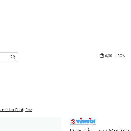
0,00
RON
 pentru Copii, Roz
Dres din Lana Merinos 