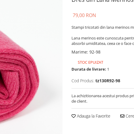
79,00 RON
Stampi tricotati din lana merinos mo
Lana merinos este cunoscuta pentru 
absorbi umiditatea, ceea ce o face o
Marime
:
92-98
STOC EPUIZAT
Durata de livrare:
1
Cod Produs:
tz130R92-98
La achizitionarea acestui produs pr
de client.
Adauga la Favorite
Cere 