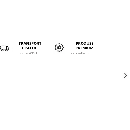
TRANSPORT
PRODUSE
GRATUIT
PREMIUM
de la 499 lei
de înalta calitate