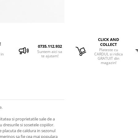
CLICK AND
E
COLLECT
0735.112.932
Plateste cu
Suntem aici sa
 in
CARDUL si ridica
te ajutam!
GRATUIT din
magazin!
e.
atea si proprietatile sale de a
 dresurile si sosetele copiilor.
ie placuta de caldura in sezonul
de merinos sa fie cea mai populara