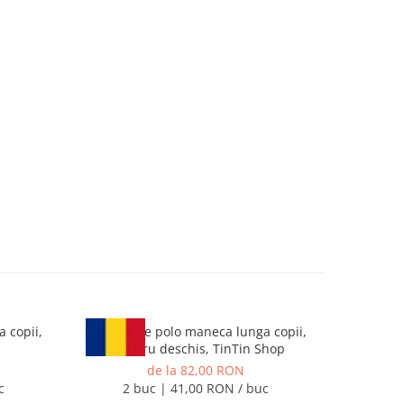
 copii,
Set 2 bluze polo maneca lunga copii,
Tricou P
albastru deschis, TinTin Shop
de la 82,00 RON
c
2 buc | 41,00 RON / buc