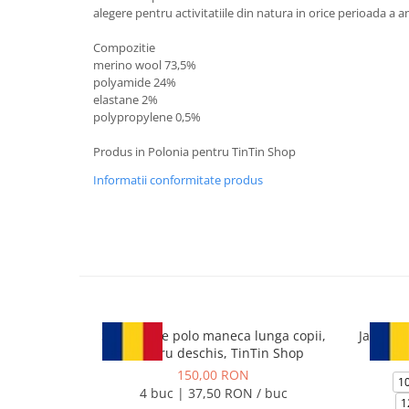
alegere pentru activitatiile din natura in orice perioada a a
Compozitie
merino wool 73,5%
polyamide 24%
elastane 2%
polypropylene 0,5%
Produs in Polonia pentru TinTin Shop
Informatii conformitate produs
Set 4 bluze polo maneca lunga copii,
Jacheta
albastru deschis, TinTin Shop
150,00 RON
10
4 buc | 37,50 RON / buc
1