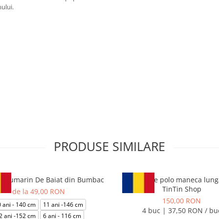
nului.
PRODUSE SIMILARE
 Bleumarin De Baiat din Bumbac
Set 4 Bluze polo maneca lunga
TinTin Shop
de la 49,00 RON
150,00 RON
 ani - 140 cm
11 ani -146 cm
4 buc | 37,50 RON / bu
2 ani -152 cm
6 ani - 116 cm