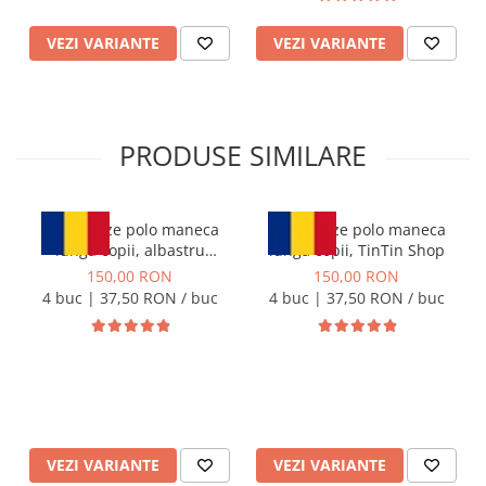
VEZI VARIANTE
VEZI VARIANTE
PRODUSE SIMILARE
Set 4 bluze polo maneca
Set 4 Bluze polo maneca
lunga copii, albastru
lunga copii, TinTin Shop
deschis, TinTin Shop
150,00 RON
150,00 RON
4 buc | 37,50 RON / buc
4 buc | 37,50 RON / buc
VEZI VARIANTE
VEZI VARIANTE