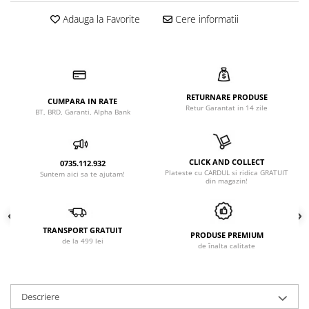
Adauga la Favorite
Cere informatii
RETURNARE PRODUSE
CUMPARA IN RATE
Retur Garantat in 14 zile
BT, BRD, Garanti, Alpha Bank
CLICK AND COLLECT
0735.112.932
Plateste cu CARDUL si ridica GRATUIT
Suntem aici sa te ajutam!
din magazin!
TRANSPORT GRATUIT
PRODUSE PREMIUM
de la 499 lei
de înalta calitate
Descriere