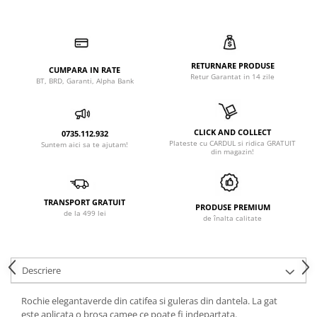
RETURNARE PRODUSE
CUMPARA IN RATE
Retur Garantat in 14 zile
BT, BRD, Garanti, Alpha Bank
CLICK AND COLLECT
0735.112.932
Plateste cu CARDUL si ridica GRATUIT
Suntem aici sa te ajutam!
din magazin!
TRANSPORT GRATUIT
PRODUSE PREMIUM
de la 499 lei
de înalta calitate
Descriere
Rochie elegantaverde din catifea si guleras din dantela. La gat
este aplicata o brosa camee ce poate fi indepartata.