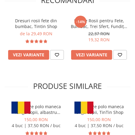
RECOMANDARI
Dresuri rosii fete din
Sosete Rosii pentru Fete,
-14%
bumbac, Tintin Shop
Bumbac, Trei Sfert, Fundița,
TinTin Shop
de la 29,49 RON
22,37 RON
19,32 RON
VEZI VARIANTE
VEZI VARIANTE
PRODUSE SIMILARE
Set 4 bluze polo maneca
Set 4 Bluze polo maneca
lunga copii, albastru
lunga copii, TinTin Shop
deschis, TinTin Shop
150,00 RON
150,00 RON
4 buc | 37,50 RON / buc
4 buc | 37,50 RON / buc