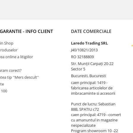
 GARANTIE - INFO CLIENT
DATE COMERCIALE
Tin Shop
Laredo Trading SRL
Produselor
J40/10821/2013
a online a litigiilor
RO 32188809
Str. Munții Carpați 20-22
Sector 5
ram corect?
Bucuresti, Bucuresti
tea tip ''Mers descult''
caen principal: 1419 -
ate
fabricarea articolelor de
 100
imbracaminte si accesorii
Punct de lucru: Sebastian
88B, SPATIU c72
caen principal: 4719 - comert
cu amanuntul in magazine
nespecializate
Program showroom 10 -22