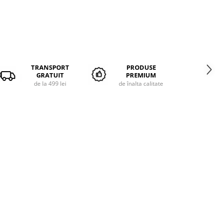
TRANSPORT
PRODUSE
GRATUIT
PREMIUM
de la 499 lei
de înalta calitate