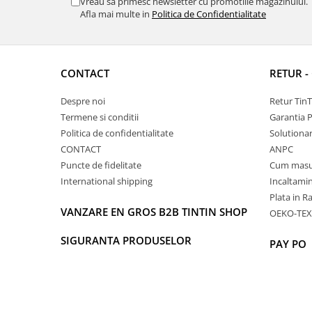
Vreau sa primesc newsletter cu promotiile magazinului.
Afla mai multe in
Politica de Confidentialitate
CONTACT
RETUR -
Despre noi
Retur Tin
Termene si conditii
Garantia 
Politica de confidentialitate
Solutionare
CONTACT
ANPC
Puncte de fidelitate
Cum masu
International shipping
Incaltamin
Plata in R
VANZARE EN GROS B2B TINTIN SHOP
OEKO-TEX
SIGURANTA PRODUSELOR
PAY PO