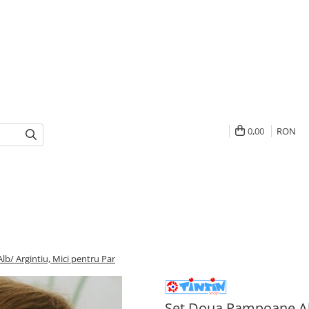
0,00
RON
b/ Argintiu, Mici pentru Par
Set Doua Pampoane Alb