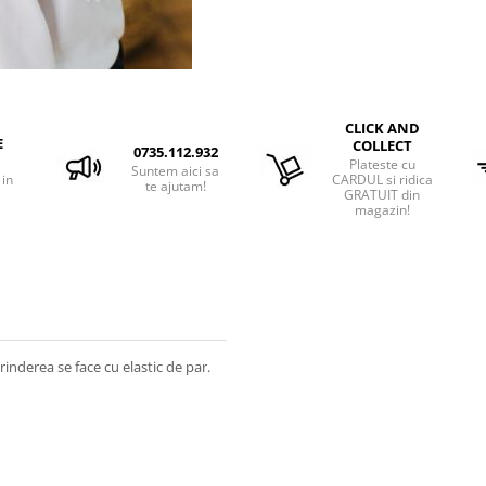
CLICK AND
E
COLLECT
0735.112.932
Plateste cu
Suntem aici sa
 in
CARDUL si ridica
te ajutam!
GRATUIT din
magazin!
rinderea se face cu elastic de par.