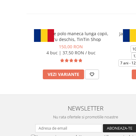
Set 4 bluze polo maneca lunga copii,
Jacheta
albastru deschis, TinTin Shop
150,00 RON
10
4 buc | 37,50 RON / buc
1
7 ani - 1
VEZI VARIANTE
NEWSLETTER
Nu rata ofertele si promotiile noastre