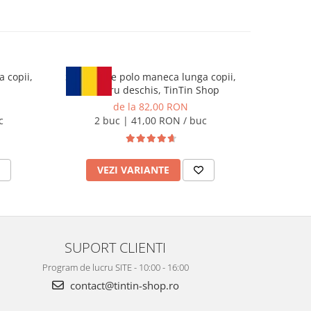
 copii,
Set 2 bluze polo maneca lunga copii,
Tricou P
albastru deschis, TinTin Shop
de la 82,00 RON
c
2 buc | 41,00 RON / buc
VEZI VARIANTE
V
SUPORT CLIENTI
Program de lucru SITE - 10:00 - 16:00
contact@tintin-shop.ro