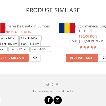
PRODUSE SIMILARE
 Bleumarin De Baiat din Bumbac
Set 4 Bluze polo maneca lunga
TinTin Shop
de la 49,00 RON
150,00 RON
 ani - 140 cm
11 ani -146 cm
4 buc | 37,50 RON / bu
2 ani -152 cm
6 ani - 116 cm
22 cm
8 ani - 128 cm
9 ani -132 cm
VEZI VARIANTE
VEZI VARIANTE
SOCIAL
Urmareste-ne in social media