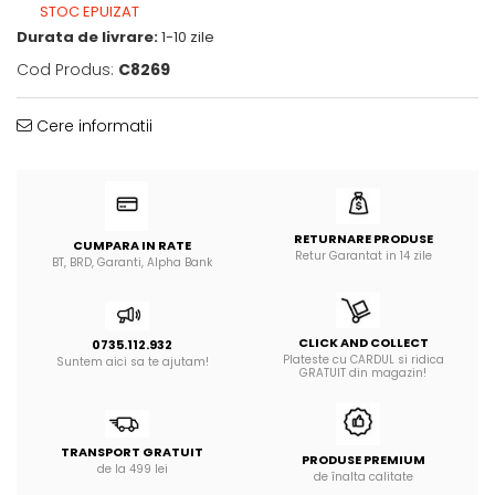
STOC EPUIZAT
Durata de livrare:
1-10 zile
Cod Produs:
C8269
Cere informatii
RETURNARE PRODUSE
CUMPARA IN RATE
Retur Garantat in 14 zile
BT, BRD, Garanti, Alpha Bank
CLICK AND COLLECT
0735.112.932
Plateste cu CARDUL si ridica
Suntem aici sa te ajutam!
GRATUIT din magazin!
TRANSPORT GRATUIT
PRODUSE PREMIUM
de la 499 lei
de înalta calitate