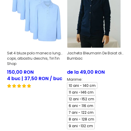
Set 4 bluze polo maneca lunga
Jacheta Bleumarin De Baiat din
Se
copii, albastru deschis, TinTin
Bumbac
co
Shop
150,00 RON
de la 49,00 RON
1
4 buc | 37,50 RON / buc
4
Marime:
10 ani - 140 cm
11 ani -146 cm
12 ani -152 cm
6 ani - 116 cm
7 ani - 122 cm
8 ani - 128 cm
9 ani -132 cm