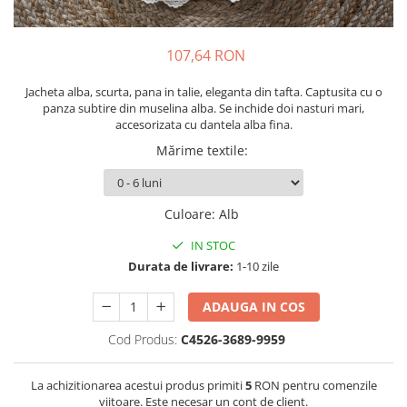
Tenisi
107,64 RON
Jacheta alba, scurta, pana in talie, eleganta din tafta. Captusita cu o
panza subtire din muselina alba. Se inchide doi nasturi mari,
accesorizata cu dantela alba fina.
Mărime textile
:
Culoare
:
Alb
IN STOC
Durata de livrare:
1-10 zile
ADAUGA IN COS
Cod Produs:
C4526-3689-9959
La achizitionarea acestui produs primiti
5
RON pentru comenzile
viitoare. Este necesar un cont de client.