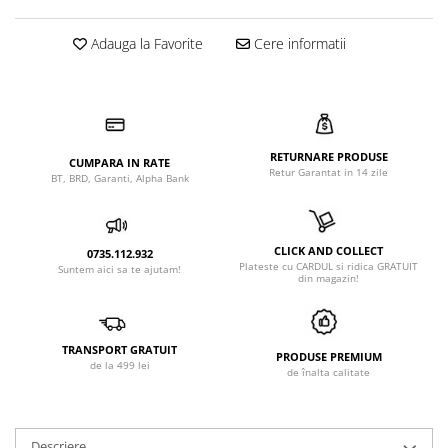
Adauga la Favorite
Cere informatii
RETURNARE PRODUSE
CUMPARA IN RATE
Retur Garantat in 14 zile
BT, BRD, Garanti, Alpha Bank
CLICK AND COLLECT
0735.112.932
Plateste cu CARDUL si ridica GRATUIT
Suntem aici sa te ajutam!
din magazin!
TRANSPORT GRATUIT
PRODUSE PREMIUM
de la 499 lei
de înalta calitate
Descriere