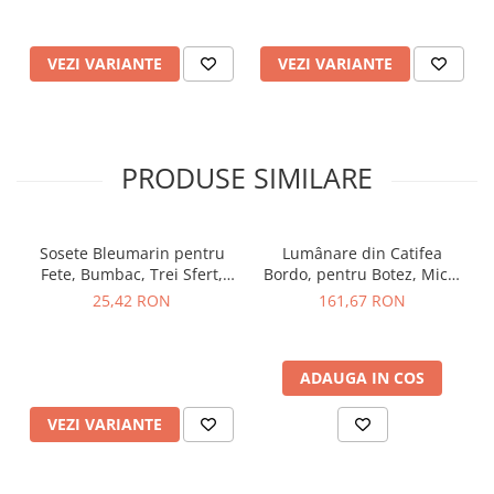
VEZI VARIANTE
VEZI VARIANTE
PRODUSE SIMILARE
Sosete Bleumarin pentru
Lumânare din Catifea
Fete, Bumbac, Trei Sfert,
Bordo, pentru Botez, Micul
Fundița, TinTin Shop
Print, TinTin Shop
25,42 RON
161,67 RON
ADAUGA IN COS
VEZI VARIANTE