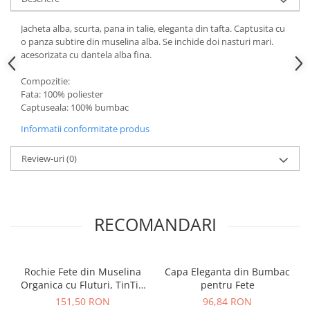
Jacheta alba, scurta, pana in talie, eleganta din tafta. Captusita cu
o panza subtire din muselina alba. Se inchide doi nasturi mari.
acesorizata cu dantela alba fina.
Compozitie:
Fata: 100% poliester
Captuseala: 100% bumbac
Informatii conformitate produs
Review-uri
(0)
RECOMANDARI
Rochie Fete din Muselina
Capa Eleganta din Bumbac
Organica cu Fluturi, TinTin
pentru Fete
Shop
151,50 RON
96,84 RON