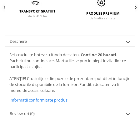
TRANSPORT GRATUIT
PRODUSE PREMIUM
de la 499 lei
de înalta calitate
Descriere
Set cruciulițe botez cu funda de saten.
Contine 20 bucati.
Pachetul nu contine ace. Marturiile se pun in piept invitatilor ce
participa la slujba
ATENȚIE! Cruciulițele din pozele de prezentare pot diferi în funcție
de stocurile disponibile de la furnizor. Fundita de saten va fi
mereu de aceasi culoare.
Informatii conformitate produs
Review-uri
(0)