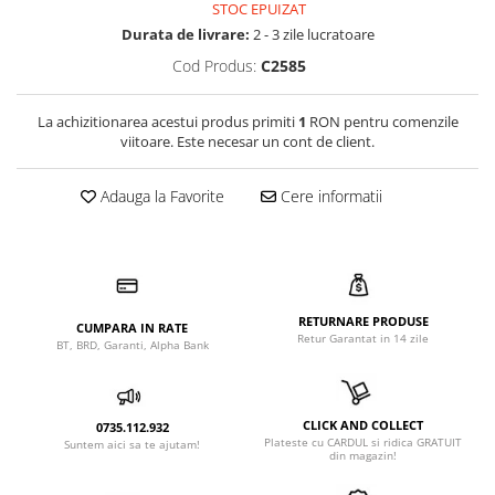
STOC EPUIZAT
Durata de livrare:
2 - 3 zile lucratoare
Cod Produs:
C2585
La achizitionarea acestui produs primiti
1
RON pentru comenzile
viitoare. Este necesar un cont de client.
Adauga la Favorite
Cere informatii
RETURNARE PRODUSE
CUMPARA IN RATE
Retur Garantat in 14 zile
BT, BRD, Garanti, Alpha Bank
CLICK AND COLLECT
0735.112.932
Plateste cu CARDUL si ridica GRATUIT
Suntem aici sa te ajutam!
din magazin!