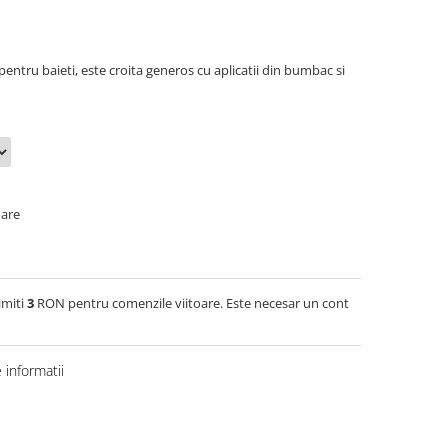
entru baieti, este croita generos cu aplicatii din bumbac si
oare
imiti
3
RON pentru comenzile viitoare. Este necesar un cont
informatii