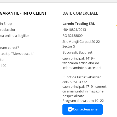
 GARANTIE - INFO CLIENT
DATE COMERCIALE
Tin Shop
Laredo Trading SRL
Produselor
J40/10821/2013
a online a litigiilor
RO 32188809
Str. Munții Carpați 20-22
Sector 5
ram corect?
Bucuresti, Bucuresti
tea tip ''Mers descult''
caen principal: 1419 -
ate
fabricarea articolelor de
 100
imbracaminte si accesorii
Punct de lucru: Sebastian
88B, SPATIU c72
caen principal: 4719 - comert
cu amanuntul in magazine
nespecializate
Program showroom 10 -22
Contacteaza-ne