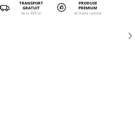
TRANSPORT
PRODUSE
GRATUIT
PREMIUM
de la 499 lei
de înalta calitate