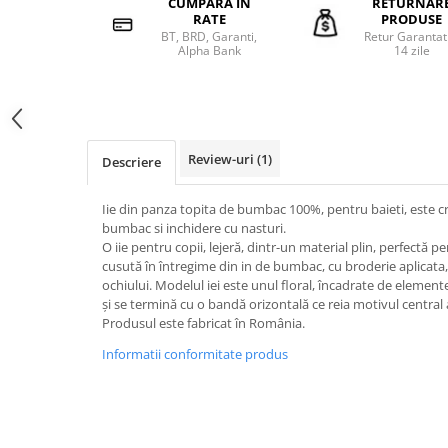
CUMPARA IN
RETURNAR
RATE
PRODUSE
BT, BRD, Garanti,
Retur Garantat
Alpha Bank
14 zile
Review-uri
(1)
Descriere
Iie din panza topita de bumbac 100%, pentru baieti, este cr
bumbac si inchidere cu nasturi.
O iie pentru copii, lejeră, dintr-un material plin, perfectă p
cusută în întregime din in de bumbac, cu broderie aplicata,
ochiului. Modelul iei este unul floral, încadrate de elemen
și se termină cu o bandă orizontală ce reia motivul central al
Produsul este fabricat în România.
Informatii conformitate produs