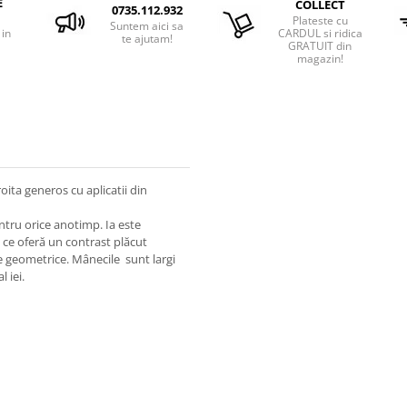
E
COLLECT
0735.112.932
Plateste cu
Suntem aici sa
 in
CARDUL si ridica
te ajutam!
GRATUIT din
magazin!
oita generos cu aplicatii din
entru orice anotimp. Ia este
 ce oferă un contrast plăcut
te geometrice. Mânecile sunt largi
 iei.