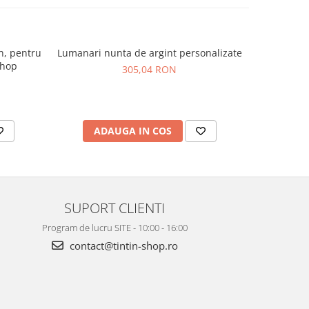
n, pentru
Lumanari nunta de argint personalizate
Trusou 
Shop
Cha
305,04 RON
ADAUGA IN COS
AD
SUPORT CLIENTI
Program de lucru SITE - 10:00 - 16:00
contact@tintin-shop.ro