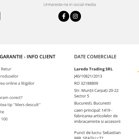
Urmareste-ne in social media
 GARANTIE - INFO CLIENT
DATE COMERCIALE
e Retur
Laredo Trading SRL
Produselor
J40/10821/2013
a online a litigiilor
RO 32188809
Str. Munții Carpați 20-22
Sector 5
ram corect?
Bucuresti, Bucuresti
tea tip ''Mers descult''
caen principal: 1419 -
ate
fabricarea articolelor de
 100
imbracaminte si accesorii
Punct de lucru: Sebastian
88B, SPATIU c72