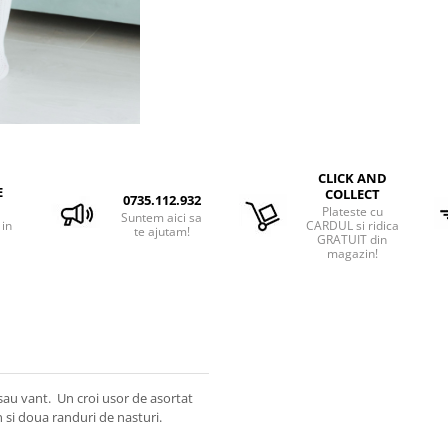
CLICK AND
E
COLLECT
0735.112.932
Plateste cu
Suntem aici sa
 in
CARDUL si ridica
te ajutam!
GRATUIT din
magazin!
 sau vant. Un croi usor de asortat
on si doua randuri de nasturi.