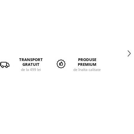
TRANSPORT
PRODUSE
GRATUIT
PREMIUM
de la 499 lei
de înalta calitate