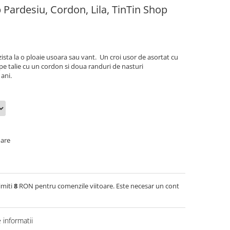
 Pardesiu, Cordon, Lila, TinTin Shop
ista la o ploaie usoara sau vant. Un croi usor de asortat cu
de pe talie cu un cordon si doua randuri de nasturi
ani.
oare
imiti
8
RON pentru comenzile viitoare. Este necesar un cont
informatii