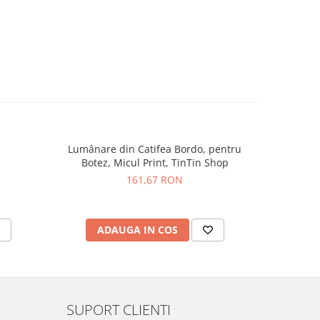
Lumânare din Catifea Bordo, pentru
Lumânare d
Botez, Micul Print, TinTin Shop
Botez
161,67 RON
ADAUGA IN COS
AD
SUPORT CLIENTI