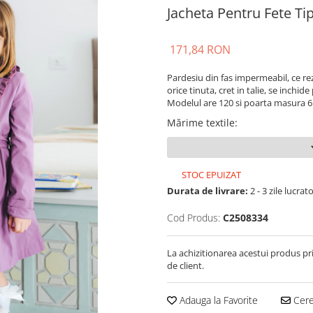
Jacheta Pentru Fete Tip
171,84 RON
Pardesiu din fas impermeabil, ce rez
orice tinuta, cret in talie, se inchi
Modelul are 120 si poarta masura 6 
Mărime textile
:
STOC EPUIZAT
Durata de livrare:
2 - 3 zile lucrat
Cod Produs:
C2508334
La achizitionarea acestui produs pr
de client.
Adauga la Favorite
Cere 