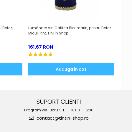
 Botez,
Lumânare din Catifea Bleumarin, pentru Botez
Lumana
Micul Print, TinTin Shop
161,67 RON
305,
Adauga in cos
SUPORT CLIENTI
Program de lucru SITE - 10:00 - 16:00
contact@tintin-shop.ro