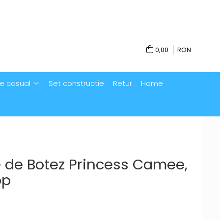
0,00
RON
e casual
Set constructie
Retur
Home
de Botez Princess Camee,
op