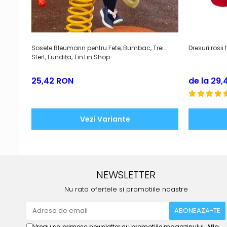
Sosete Bleumarin pentru Fete, Bumbac, Trei
Dresuri rosi
Sfert, Fundița, TinTin Shop
25,42 RON
de la 29
Vezi Variante
NEWSLETTER
Nu rata ofertele si promotiile noastre
Vreau sa primesc newsletter cu promotiile magazinului. Afla