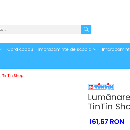
Card cadou
Imbracaminte de scoala
Imbracamint
 TinTin Shop
Lumânare 
TinTin Sh
161,67 RON