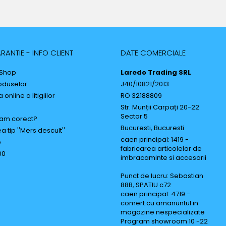
RANTIE - INFO CLIENT
DATE COMERCIALE
 Shop
Laredo Trading SRL
oduselor
J40/10821/2013
online a litigiilor
RO 32188809
Str. Munții Carpați 20-22
Sector 5
am corect?
Bucuresti, Bucuresti
a tip ''Mers descult''
caen principal: 1419 -
e
fabricarea articolelor de
00
imbracaminte si accesorii
Punct de lucru: Sebastian
88B, SPATIU c72
caen principal: 4719 -
comert cu amanuntul in
magazine nespecializate
Program showroom 10 -22