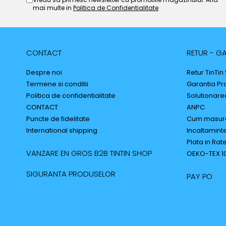
mai multe in
Politica de Confidentialitate
CONTACT
RETUR - GA
Despre noi
Retur TinTin
Termene si conditii
Garantia Pr
Politica de confidentialitate
Solutionarea 
CONTACT
ANPC
Puncte de fidelitate
Cum masur
International shipping
Incaltaminte
Plata in Rat
VANZARE EN GROS B2B TINTIN SHOP
OEKO-TEX 1
SIGURANTA PRODUSELOR
PAY PO