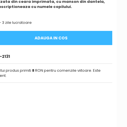
zata din ceara imprimata, cu manson din dantela,
nscriptioneaza cu numele copilului.
- 3 zile lucratoare
ADAUGA IN COS
-2131
tui produs primiti
8
RON pentru comenzile viitoare. Este
ent.