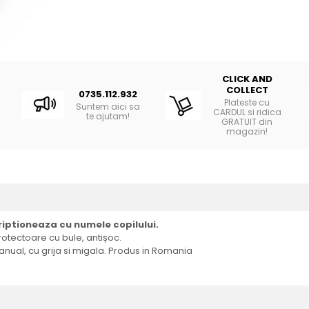
CLICK AND
COLLECT
0735.112.932
Plateste cu
Suntem aici sa
CARDUL si ridica
te ajutam!
GRATUIT din
magazin!
iptioneaza cu numele copilului.
protectoare cu bule, antișoc.
anual, cu grija si migala. Produs in Romania