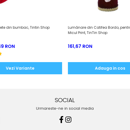
i fete din bumbac, Tintin Shop
Lumânare din Catifea Bordo, pentru
Micul Print, TinTin Shop
,49 RON
161,67 RON
Vezi Variante
Adauga in cos
SOCIAL
Urmareste-ne in social media