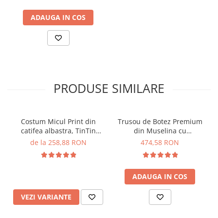
ADAUGA IN COS
PRODUSE SIMILARE
Costum Micul Print din
Trusou de Botez Premium
catifea albastra, TinTin
din Muselina cu
Shop
Monograma, TinTin Shop
de la 258,88 RON
474,58 RON
ADAUGA IN COS
VEZI VARIANTE