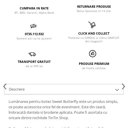
RETURNARE PRODUSE
CUMPARA IN RATE
Retur Garantat in 14 zile
BT, BRD, Garanti, Alpha Bank
CLICK AND COLLECT
0735.112.932
Plateste cu CARDUL si ridica GRATUIT
Suntem aici sa te ajutam!
din magazin!
TRANSPORT GRATUIT
PRODUSE PREMIUM
de la 499 lei
de înalta calitate
Descriere
Lumânarea pentru botez Sweet Butterfly este un produs simplu,
ce poate accesoriza orice fel de eveniment. Este din ceară,
îmbracată dantela si broderie aplicata. Poate fi asortata cu
oricare dintre rochitele TinTin Shop.