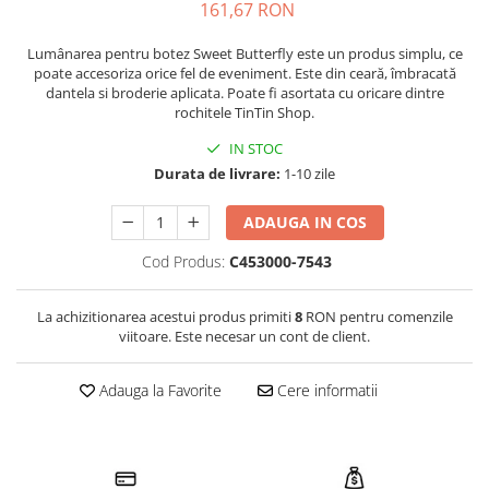
161,67 RON
Lumânarea pentru botez Sweet Butterfly este un produs simplu, ce
poate accesoriza orice fel de eveniment. Este din ceară, îmbracată
dantela si broderie aplicata. Poate fi asortata cu oricare dintre
rochitele TinTin Shop.
IN STOC
Durata de livrare:
1-10 zile
ADAUGA IN COS
Cod Produs:
C453000-7543
La achizitionarea acestui produs primiti
8
RON pentru comenzile
viitoare. Este necesar un cont de client.
Adauga la Favorite
Cere informatii