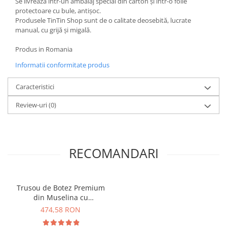
Se livrează într-un ambalaj special din carton și într-o folie
protectoare cu bule, antișoc.
Produsele TinTin Shop sunt de o calitate deosebită, lucrate
manual, cu grijă și migală.
Produs in Romania
Informatii conformitate produs
Caracteristici
Review-uri
(0)
RECOMANDARI
Trusou de Botez Premium
din Muselina cu
Monograma, TinTin Shop
474,58 RON