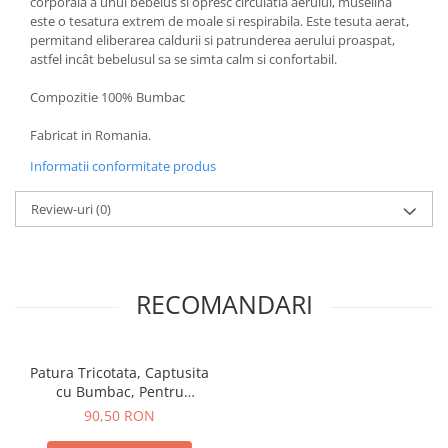
corporala a unui bebelus si opresc circulatia aerului, muselina
este o tesatura extrem de moale si respirabila. Este tesuta aerat,
permitand eliberarea caldurii si patrunderea aerului proaspat,
astfel incât bebelusul sa se simta calm si confortabil.
Compozitie 100% Bumbac
Fabricat in Romania.
Informatii conformitate produs
Review-uri
(0)
RECOMANDARI
Patura Tricotata, Captusita
cu Bumbac, Pentru
Bebelusi, Alba, TinTin Shop
90,50 RON