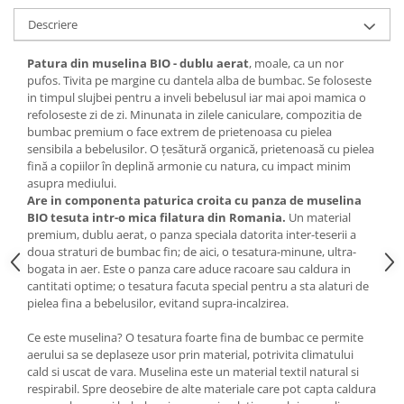
Descriere
Patura din muselina BIO -
dublu aerat
, moale, ca un nor
pufos. Tivita pe margine cu dantela alba de bumbac. Se foloseste
in timpul slujbei pentru a inveli bebelusul iar mai apoi mamica o
refoloseste zi de zi. Minunata in zilele caniculare, compozitia de
bumbac premium o face extrem de prietenoasa cu pielea
sensibila a bebelusilor. O țesătură organică, prietenoasă cu pielea
fină a copiilor în deplină armonie cu natura, cu impact minim
asupra mediului.
Are in componenta paturica croita cu panza de muselina
BIO tesuta intr-o mica filatura din Romania.
Un material
premium, dublu aerat, o panza speciala datorita inter-teserii a
doua straturi de bumbac fin; de aici, o tesatura-minune, ultra-
bogata in aer. Este o panza care aduce racoare sau caldura in
cantitati optime; o tesatura facuta special pentru a sta alaturi de
pielea fina a bebelusilor, evitand supra-incalzirea.
Ce este muselina? O tesatura foarte fina de bumbac ce permite
aerului sa se deplaseze usor prin material, potrivita climatului
cald si uscat de vara. Muselina este un material textil natural si
respirabil. Spre deosebire de alte materiale care pot capta caldura