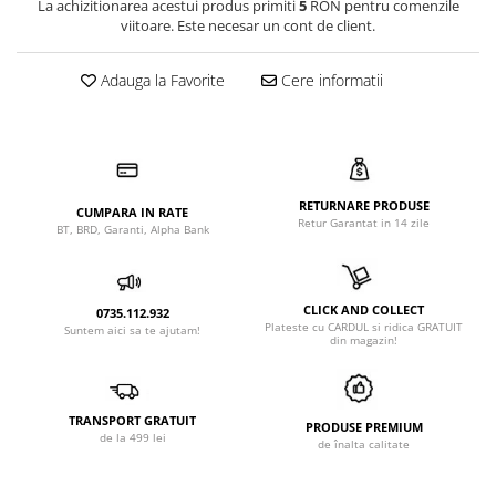
La achizitionarea acestui produs primiti
5
RON pentru comenzile
viitoare. Este necesar un cont de client.
Adauga la Favorite
Cere informatii
RETURNARE PRODUSE
CUMPARA IN RATE
Retur Garantat in 14 zile
BT, BRD, Garanti, Alpha Bank
CLICK AND COLLECT
0735.112.932
Plateste cu CARDUL si ridica GRATUIT
Suntem aici sa te ajutam!
din magazin!
TRANSPORT GRATUIT
PRODUSE PREMIUM
de la 499 lei
de înalta calitate