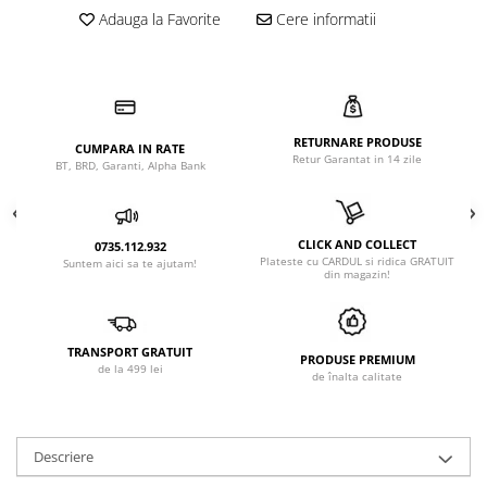
Adauga la Favorite
Cere informatii
RETURNARE PRODUSE
CUMPARA IN RATE
Retur Garantat in 14 zile
BT, BRD, Garanti, Alpha Bank
CLICK AND COLLECT
0735.112.932
Plateste cu CARDUL si ridica GRATUIT
Suntem aici sa te ajutam!
din magazin!
TRANSPORT GRATUIT
PRODUSE PREMIUM
de la 499 lei
de înalta calitate
Descriere