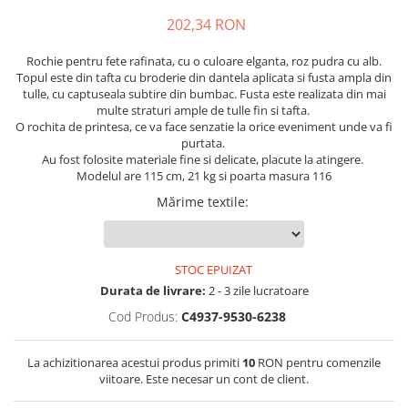
202,34 RON
Rochie pentru fete rafinata, cu o culoare elganta, roz pudra cu alb.
Topul este din tafta cu broderie din dantela aplicata si fusta ampla din
tulle, cu captuseala subtire din bumbac. Fusta este realizata din mai
multe straturi ample de tulle fin si tafta.
O rochita de printesa, ce va face senzatie la orice eveniment unde va fi
purtata.
Au fost folosite materiale fine si delicate, placute la atingere.
Modelul are 115 cm, 21 kg si poarta masura 116
Mărime textile
:
STOC EPUIZAT
Durata de livrare:
2 - 3 zile lucratoare
Cod Produs:
C4937-9530-6238
La achizitionarea acestui produs primiti
10
RON pentru comenzile
viitoare. Este necesar un cont de client.