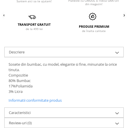
Plateste cu CARDUL si ridica GRATUIT
Suntem aici sa te ajutam!
din magazin!
TRANSPORT GRATUIT
PRODUSE PREMIUM
de la 499 lei
de înalta calitate
Descriere
Sosete din bumbac, cu model, elegante si fine, minunate la orice
tinuta.
Compozitie
80% Bumbac
17%Poliamida
3% Licra
Informatii conformitate produs
Caracteristici
Review-uri
(0)