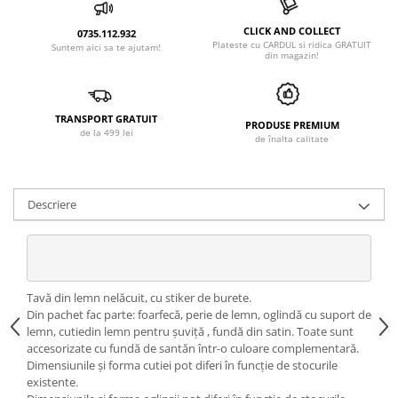
CLICK AND COLLECT
0735.112.932
Plateste cu CARDUL si ridica GRATUIT
Suntem aici sa te ajutam!
din magazin!
TRANSPORT GRATUIT
PRODUSE PREMIUM
de la 499 lei
de înalta calitate
Descriere
Tavă din lemn nelăcuit, cu stiker de burete.
Din pachet fac parte: foarfecă, perie de lemn, oglindă cu suport de
lemn, cutiedin lemn pentru șuviță , fundă din satin. Toate sunt
accesorizate cu fundă de santăn într-o culoare complementară.
Dimensiunile și forma cutiei pot diferi în funcție de stocurile
existente.