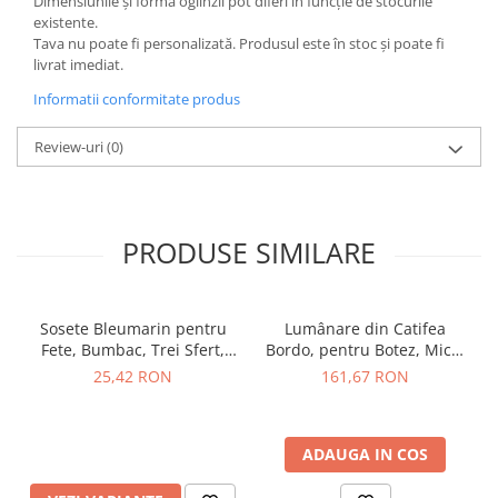
Dimensiunile și forma oglinzii pot diferi în funcție de stocurile
existente.
Tava nu poate fi personalizată. Produsul este în stoc și poate fi
livrat imediat.
Informatii conformitate produs
Review-uri
(0)
PRODUSE SIMILARE
Sosete Bleumarin pentru
Lumânare din Catifea
Fete, Bumbac, Trei Sfert,
Bordo, pentru Botez, Micul
Fundița, TinTin Shop
Print, TinTin Shop
25,42 RON
161,67 RON
ADAUGA IN COS