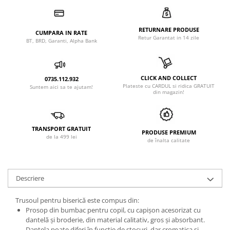
RETURNARE PRODUSE
CUMPARA IN RATE
Retur Garantat in 14 zile
BT, BRD, Garanti, Alpha Bank
CLICK AND COLLECT
0735.112.932
Plateste cu CARDUL si ridica GRATUIT
Suntem aici sa te ajutam!
din magazin!
TRANSPORT GRATUIT
PRODUSE PREMIUM
de la 499 lei
de înalta calitate
Descriere
Trusoul pentru biserică este compus din:
Prosop din bumbac pentru copil, cu capișon acesorizat cu
dantelă și broderie, din material calitativ, gros și absorbant.
Dantela poate diferi în funcție de stocuri, dar cromatica și