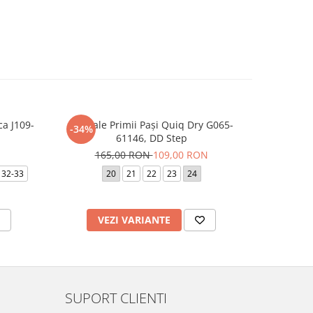
ca J109-
Sandale Primii Pași Quiq Dry G065-
Papu
-34%
61146, DD Step
165,00 RON
109,00 RON
22
23
32-33
20
21
22
23
24
VEZI VARIANTE
V
SUPORT CLIENTI