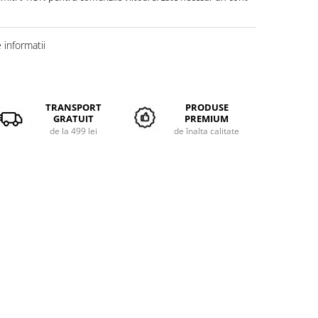
informatii
TRANSPORT
PRODUSE
GRATUIT
PREMIUM
de la 499 lei
de înalta calitate
35
36
8
22,4
23,0