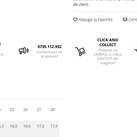
de client.
Adauga la Favorite
Cere 
CLICK AND
E
COLLECT
0735.112.932
Plateste cu
Suntem aici sa
 in
CARDUL si ridica
te ajutam!
GRATUIT din
magazin!
4
25
26
27
28
29
30
31
32
33
34
,3
16,0
16,6
17,3
17,9
18,6
19,2
19,9
20,5
21,1
21,