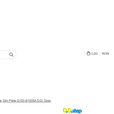
0,00
RON
e, Din Piele G103-61935A D.D. Step