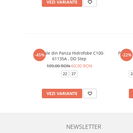
VEZI VARIANTE
Sandale din Panza Hidrofobe C100-
Papuci Cauci
-45%
-22%
61135A , DD Step
109,00 RON
60,00 RON
22
27
2
VEZI VARIANTE
NEWSLETTER