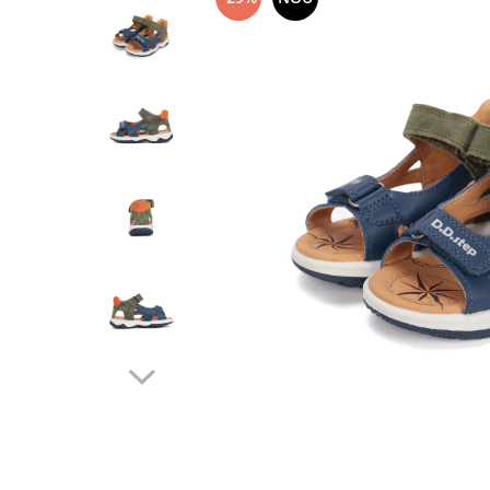
School Colection
Tenisi