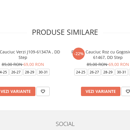
PRODUSE SIMILARE
uc Verzi J109-61347A , DD
Papuci Cauciuc Roz cu Gogosi
-22%
Step
61467, DD Step
89,00 RON
69,00 RON
89,00 RON
69,00 RON
4-25
26-27
28-29
30-31
24-25
26-27
28-29
30-31
VEZI VARIANTE
VEZI VARIANTE
SOCIAL