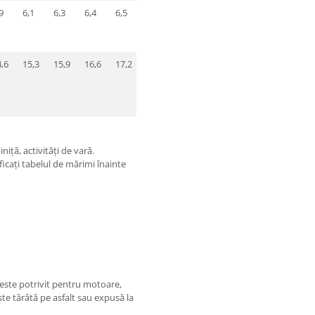
9
6,1
6,3
6,4
6,5
6,7
6,9
7,1
7,3
7,5
7,6
,6
15,3
15,9
16,6
17,2
17,9
18,5
19,2
19,8
20,4
21,
niță, activități de vară.
ficați tabelul de mărimi înainte
 este potrivit pentru motoare,
este târâtă pe asfalt sau expusă la