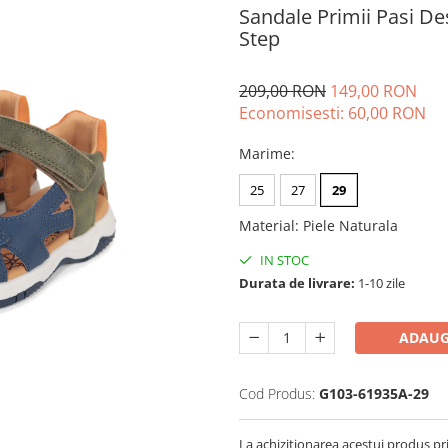
Sandale Primii Pasi De
Step
209,00 RON
149,00 RON
Economisesti:
60,00
RON
Marime
:
25
27
29
Material
:
Piele Naturala
IN STOC
Durata de livrare:
1-10 zile
ADAUG
Cod Produs:
G103-61935A-29
La achizitionarea acestui produs pr