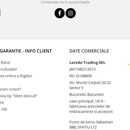
Urmareste-ne in social media
 GARANTIE - INFO CLIENT
DATE COMERCIALE
e Retur
Laredo Trading SRL
Produselor
J40/10821/2013
a online a litigiilor
RO 32188809
Str. Munții Carpați 20-22
Sector 5
ram corect?
Bucuresti, Bucuresti
tea tip ''Mers descult''
caen principal: 1419 -
ate
fabricarea articolelor de
 100
imbracaminte si accesorii
Punct de lucru: Sebastian
88B, SPATIU c72