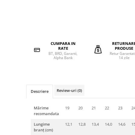
CUMPARA IN
RETURNAR
RATE
PRODUSE
BT, BRD, Garanti,
Retur Garantat
Alpha Bank
14 zile
Review-uri
(0)
Descriere
Mărime
19
20
21
22
23
2
recomandata
Lungime
12,1
12,8
13,4
14,0
14,6
15
branț (cm)