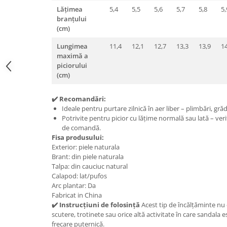
Lățimea
5,4
5,5
5,6
5,7
5,8
5,
branțului
(cm)
Lungimea
11,4
12,1
12,7
13,3
13,9
14
maximă a
piciorului
(cm)
✔️ Recomandări:
Ideale pentru purtare zilnică în aer liber – plimbări, grădi
Potrivite pentru picior cu lățime normală sau lată – veri
de comandă.
Fisa produsului:
Exterior: piele naturala
Brant: din piele naturala
Talpa: din cauciuc natural
Calapod: lat/pufos
Arc plantar: Da
Fabricat in China
✔️ Instrucțiuni de folosință
Acest tip de încălțăminte nu
scutere, trotinete sau orice altă activitate în care sandala 
frecare puternică.