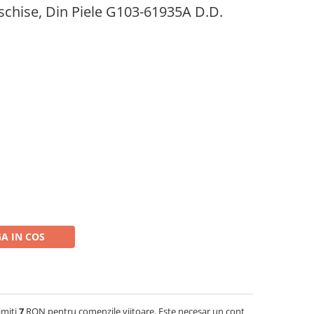
schise, Din Piele G103-61935A D.D.
A IN COS
imiti
7
RON pentru comenzile viitoare. Este necesar un cont