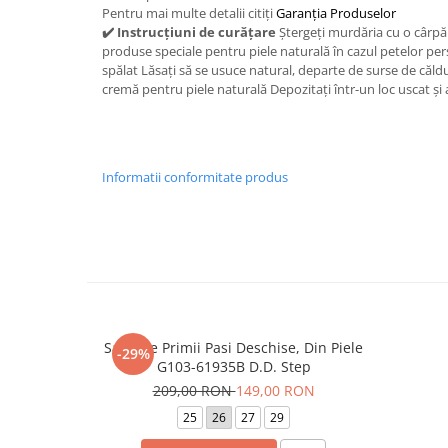
Pentru mai multe detalii citiți
Garanția Produselor
✔️ Instrucțiuni de curățare
Ștergeți murdăria cu o cârpă
produse speciale pentru piele naturală în cazul petelor per
spălat Lăsați să se usuce natural, departe de surse de căld
cremă pentru piele naturală Depozitați într-un loc uscat și a
Informatii conformitate produs
Sandale Primii Pasi Deschise, Din Piele
-29%
G103-61935B D.D. Step
209,00 RON
149,00 RON
25
26
27
29