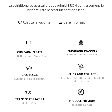
La achizitionarea acestui produs primiti
8
RON pentru comenzile
viitoare. Este necesar un cont de client.
Adauga la Favorite
Cere informatii
RETURNARE PRODUSE
CUMPARA IN RATE
Retur Garantat in 14 zile
BT, BRD, Garanti, Alpha Bank
CLICK AND COLLECT
0735.112.932
Plateste cu CARDUL si ridica GRATUIT
Suntem aici sa te ajutam!
din magazin!
TRANSPORT GRATUIT
PRODUSE PREMIUM
de la 499 lei
de înalta calitate