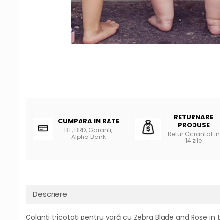
RETURNARE
CUMPARA IN RATE
PRODUSE
BT, BRD, Garanti,
Retur Garantat in
Alpha Bank
14 zile
Descriere
Colanți tricotați pentru vară cu Zebra Blade and Rose in tre