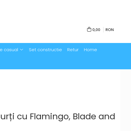
0,00
RON
e casual
Set constructie
Retur
Home
curți cu Flamingo, Blade and