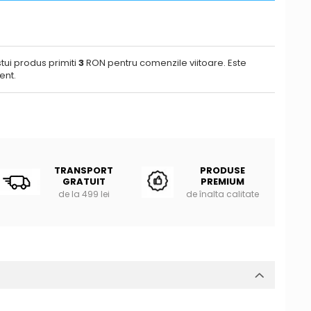
tui produs primiti
3
RON pentru comenzile viitoare. Este
ent.
TRANSPORT
PRODUSE
GRATUIT
PREMIUM
de la 499 lei
de înalta calitate