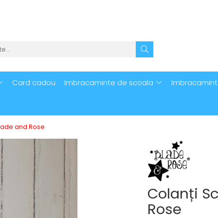
Card cadou
Imbracaminte de scoala
Imbracamint
Blade and Rose
Colanți S
Rose