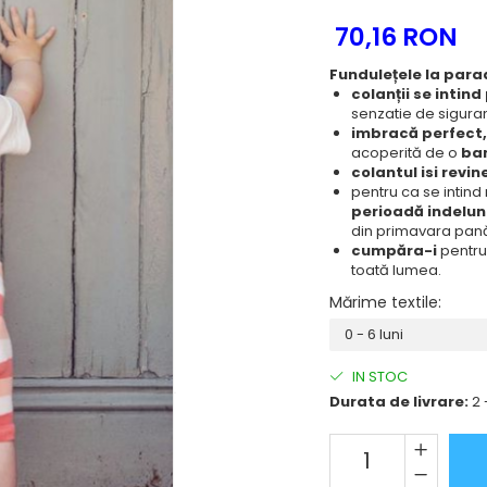
70,16 RON
Funduleț
ele la para
colanții se intin
senzatie de siguran
imbracă perfect, 
acoperită de o
ban
colantul isi revin
pentru ca se intind
perioadă
indelu
din primavara pană
cumpăra-i
pentru
toată lumea.
Mărime textile
:
IN STOC
Durata de livrare:
2 