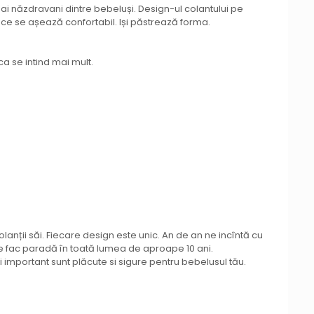
mai năzdravani dintre bebeluși. Design-ul colantului pe
 ce se așează confortabil. Iși păstrează forma.
ca se intind mai mult.
anții săi. Fiecare design este unic. An de an ne incîntă cu
e fac paradă în toată lumea de aproape 10 ani.
i important sunt plăcute si sigure pentru bebelusul tău.