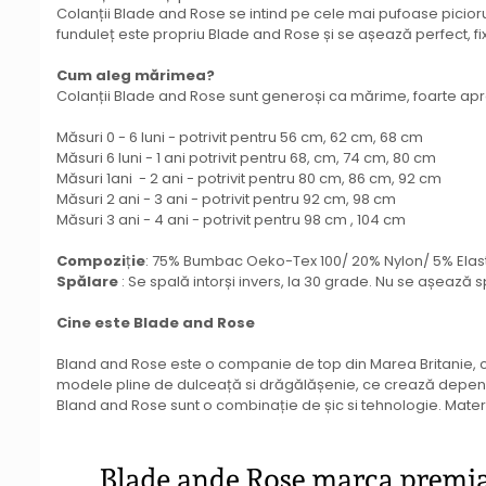
Colanții Blade and Rose se intind pe cele mai pufoase picioru
funduleț este propriu Blade and Rose și se așează perfect, fi
Cum aleg mărimea?
Colanții Blade and Rose sunt generoși ca mărime, foarte apreci
Măsuri 0 - 6 luni - potrivit pentru 56 cm, 62 cm, 68 cm
Măsuri 6 luni - 1 ani potrivit pentru 68, cm, 74 cm, 80 cm
Măsuri 1ani - 2 ani - potrivit pentru 80 cm, 86 cm, 92 cm
Măsuri 2 ani - 3 ani - potrivit pentru 92 cm, 98 cm
Măsuri 3 ani - 4 ani - potrivit pentru 98 cm , 104 cm
Compozi
ț
ie
: 75% Bumbac Oeko-Tex 100/ 20% Nylon/ 5% Ela
Spă
lare
: Se spală intorși invers, la 30 grade. Nu se așează 
Cine este Blade and Rose
Bland and Rose este o companie de top din Marea Britanie, cun
modele pline de dulceață si drăgălășenie, ce crează depend
Bland and Rose sunt o combinație de șic si tehnologie. Materia