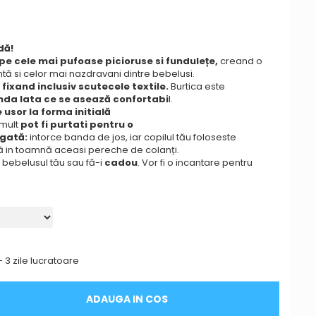
dă
!
d pe cele mai pufoase picioruse si funduleț
e,
creand o
tă si celor mai nazdravani dintre bebelusi.
fixand inclusiv scutecele textile.
Burtica este
da lata ce se asează
confortabi
l.
e usor la forma initială
 mult
pot fi purtati pentru o
ngată
:
intorce banda de jos, iar copilul tău foloseste
 in toamnă aceasi pereche de colanți.
 bebelusul tău sau fă-i
cadou
. Vor fi o incantare pentru
- 3 zile lucratoare
ADAUGA IN COS