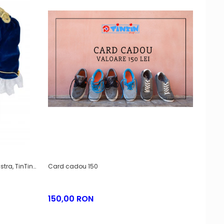
stra, TinTin
Card cadou 150
Card 
150,00 RON
250,