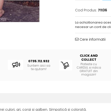
Cod Produs:
71136
La achizitionarea aces
necesar un cont de cli
Cere informatii
CLICK AND
COLLECT
0735.112.932
Plateste cu
Suntem aici sa
CARDUL si ridica
te ajutam!
GRATUIT din
magazin!
i culori, gri, corai si galben. Simpatică si colorată.