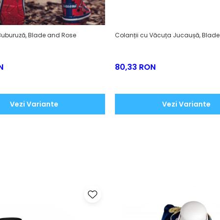
 Buburuză, Blade and Rose
Colanții cu Văcuța Jucaușă, Blad
N
80,33 RON
Vezi Variante
Vezi Variante