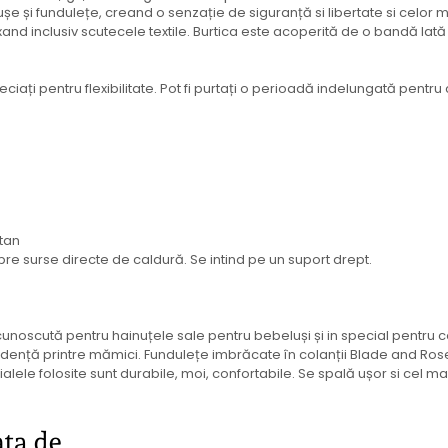
șe și fundulețe, creand o senzație de siguranță si libertate si celor 
xand inclusiv scutecele textile. Burtica este acoperită de o bandă lată
ați pentru flexibilitate. Pot fi purtați o perioadă indelungată pentru 
stan
spre surse directe de caldură. Se intind pe un suport drept.
oscută pentru hainuțele sale pentru bebeluși și in special pentru col
ență printre mămici. Fundulețe imbrăcate în colanții Blade and Ros
lele folosite sunt durabile, moi, confortabile. Se spală ușor si cel ma