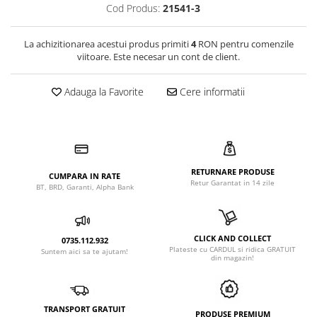
Cod Produs:
21541-3
La achizitionarea acestui produs primiti
4
RON pentru comenzile
viitoare. Este necesar un cont de client.
Adauga la Favorite
Cere informatii
RETURNARE PRODUSE
CUMPARA IN RATE
Retur Garantat in 14 zile
BT, BRD, Garanti, Alpha Bank
CLICK AND COLLECT
0735.112.932
Plateste cu CARDUL si ridica GRATUIT
Suntem aici sa te ajutam!
din magazin!
TRANSPORT GRATUIT
PRODUSE PREMIUM