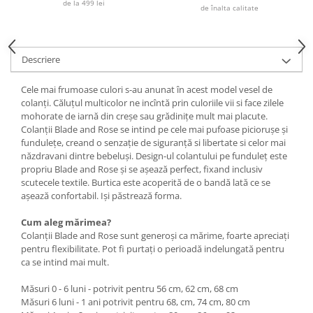
de la 499 lei
de înalta calitate
Descriere
Cele mai frumoase culori s-au anunat în acest model vesel de
colanți. Căluțul multicolor ne incîntă prin culoriile vii si face zilele
mohorate de iarnă din creșe sau grădinițe mult mai placute.
Colanții Blade and Rose se intind pe cele mai pufoase piciorușe și
fundulețe, creand o senzație de siguranță si libertate si celor mai
năzdravani dintre bebeluși. Design-ul colantului pe funduleț este
propriu Blade and Rose și se așează perfect, fixand inclusiv
scutecele textile. Burtica este acoperită de o bandă lată ce se
așează confortabil. Iși păstrează forma.
Cum aleg mărimea?
Colanții Blade and Rose sunt generoși ca mărime, foarte apreciați
pentru flexibilitate. Pot fi purtați o perioadă indelungată pentru
ca se intind mai mult.
Măsuri 0 - 6 luni - potrivit pentru 56 cm, 62 cm, 68 cm
Măsuri 6 luni - 1 ani potrivit pentru 68, cm, 74 cm, 80 cm