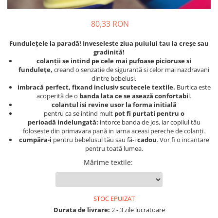
80,33 RON
Funduleț
ele la paradă! Inveseleste ziua puiului tau la creșe sau
gradinită!
colanții se intind pe cele mai pufoase picioruse si
funduleț
e,
creand o senzatie de sigurantă si celor mai nazdravani
dintre bebelusi.
imbracă perfect, fixand inclusiv scutecele textile.
Burtica este
acoperită de o
banda lata ce se asează
confortabi
l.
colantul isi revine usor la forma initială
pentru ca se intind mult
pot fi purtati pentru o
perioadă
indelungată
:
intorce banda de jos, iar copilul tău
foloseste din primavara pană in iarna aceasi pereche de colanți.
cumpăra-i
pentru bebelusul tău sau fă-i
cadou
. Vor fi o incantare
pentru toată lumea.
Mărime textile
:
STOC EPUIZAT
Durata de livrare:
2 - 3 zile lucratoare