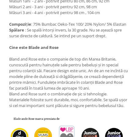
Măsuri 1ani - 2 ani - potrivit pentru 80 cm, 86 cm, 92 cm
Măsuri 2 ani - 3 ani - potrivit pentru 92 cm, 98 cm
Măsuri 3 ani - 4 ani - potrivit pentru 98 cm , 104 cm
Compozi
ț
ie
: 75% Bumbac Oeko-Tex 100/ 20% Nylon/ 5% Elastan
Spă
lare
: Se spală intorși invers, la 30 grade. Nu se așează spre
surse directe de caldură. Se intind pe un suport drept.
Cine este Blade and Rose
Bland and Rose este o companie de top din Marea Britanie,
cunoscută pentru hainuțele sale pentru bebeluși și in special
pentru colanții săi. Fiecare design este unic. An de an ne incîntă cu
modele pline de dulceață si drăgălășenie, ce crează dependență
printre mămici. Fundulețe imbrăcate în colanții Blade and Rose
fac paradă în toată lumea de aproape 10 ani.
Bland and Rose sunt o combinație de șic si tehnologie.
Materialele folosite sunt durabile, moi, confortabile. Se spală ușor
si cel mai important sunt plăcute si sigure pentru bebelusul tău.