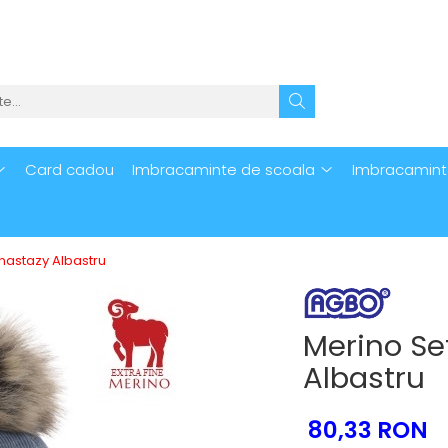
Card cadou
Imbracaminte de scoala
Imbracamint
Anastazy Albastru
Merino Set
Albastru
80,33 RON