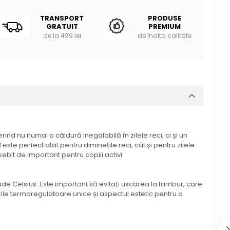
TRANSPORT
PRODUSE
GRATUIT
PREMIUM
de la 499 lei
de înalta calitate
ind nu numai o căldură inegalabilă în zilele reci, ci și un
e perfect atât pentru diminețile reci, cât și pentru zilele
bit de important pentru copiii activi.
e Celsius. Este important să evitați uscarea la tambur, care
tățile termoregulatoare unice și aspectul estetic pentru o