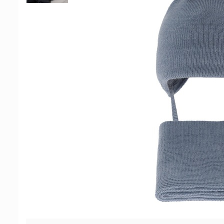
School Colection
Tenisi