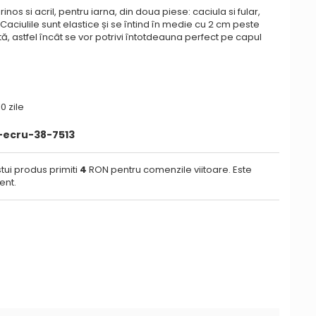
inos si acril, pentru iarna, din doua piese: caciula si fular,
aciulile sunt elastice și se întind în medie cu 2 cm peste
ă, astfel încât se vor potrivi întotdeauna perfect pe capul
0 zile
-ecru-38-7513
tui produs primiti
4
RON pentru comenzile viitoare. Este
ent.