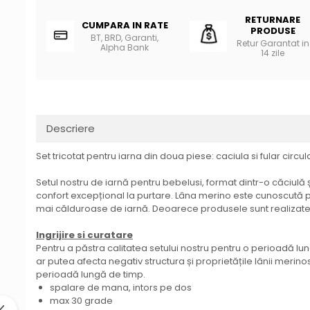
RETURNARE
CUMPARA IN RATE
PRODUSE
BT, BRD, Garanti,
Retur Garantat in
Alpha Bank
14 zile
Descriere
Set tricotat pentru iarna din doua piese: caciula si fular circul
Setul nostru de iarnă pentru bebelusi, format dintr-o căciulă ș
confort excepțional la purtare. Lâna merino este cunoscută pe
mai călduroase de iarnă. Deoarece produsele sunt realizate d
Ingrijire si curatare
Pentru a păstra calitatea setului nostru pentru o perioadă 
ar putea afecta negativ structura și proprietățile lânii merinos
perioadă lungă de timp.
spalare de mana, intors pe dos
max 30 grade