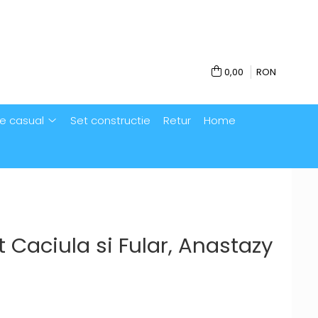
0,00
RON
e casual
Set constructie
Retur
Home
 Caciula si Fular, Anastazy