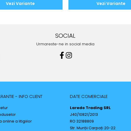
Vezi Variante
Vezi Variante
SOCIAL
Urmareste-ne in social media
RANTIE - INFO CLIENT
DATE COMERCIALE
Retur
Laredo Trading SRL
oduselor
J40/10821/2013
online a litigiilor
RO 32188809
Str. Munții Carpați 20-22