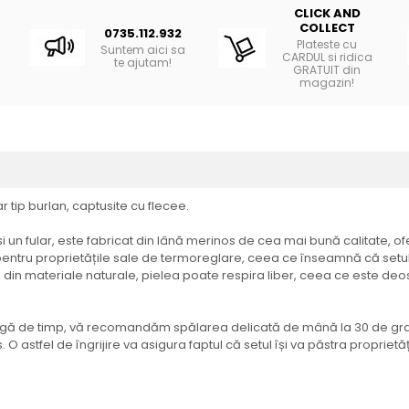
CLICK AND
COLLECT
0735.112.932
Plateste cu
Suntem aici sa
CARDUL si ridica
te ajutam!
GRATUIT din
magazin!
ar tip burlan, captusite cu flecee.
i un fular, este fabricat din lână merinos de cea mai bună calitate, ofer
ntru proprietățile sale de termoreglare, ceea ce înseamnă că setul est
in materiale naturale, pielea poate respira liber, ceea ce este deose
lungă de timp, vă recomandăm spălarea delicată de mână la 30 de grad
. O astfel de îngrijire va asigura faptul că setul își va păstra proprie