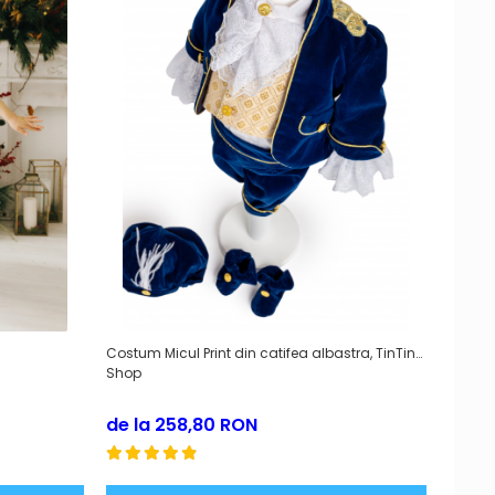
Costum Micul Print din catifea albastra, TinTin
Card 
Shop
de la 258,80 RON
150,