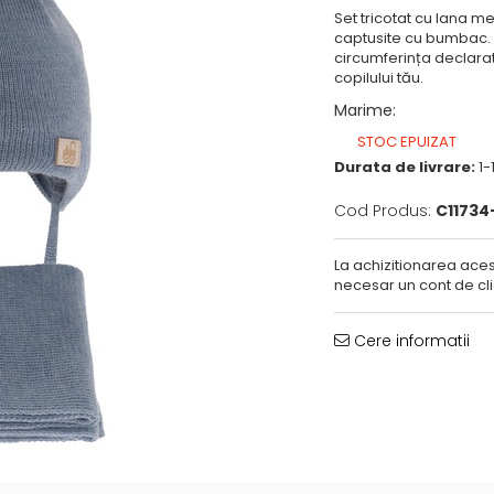
Set tricotat cu lana mer
captusite cu bumbac. C
circumferința declarat
copilului tău.
Marime
:
STOC EPUIZAT
Durata de livrare:
1-1
Cod Produs:
C11734
La achizitionarea aces
necesar un cont de cli
Cere informatii