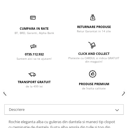
RETURNARE PRODUSE
CUMPARA IN RATE
Retur Garantat in 14 zile
BT, BRD, Garanti, Alpha Bank
CLICK AND COLLECT
0735.112.932
Plateste cu CARDUL si ridica GRATUIT
Suntem aici sa te ajutam!
din magazin!
TRANSPORT GRATUIT
PRODUSE PREMIUM
de la 499 lei
de înalta calitate
Descriere
Rochie eleganta alba cu guleras din dantela si maneci tip clopot
cu teminatie de dantela. Fusta alba ampla din tulle si top din