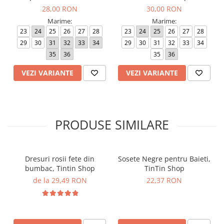
pentru Balet
Balet
28,00 RON
30,00 RON
Marime:
Marime:
23
24
25
26
27
28
23
24
25
26
27
28
29
30
31
32
33
34
29
30
31
32
33
34
35
36
35
36
VEZI VARIANTE
VEZI VARIANTE
PRODUSE SIMILARE
Dresuri rosii fete din
Sosete Negre pentru Baieti,
bumbac, Tintin Shop
TinTin Shop
de la 29,49 RON
22,37 RON