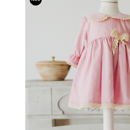
School Colection
Tenisi