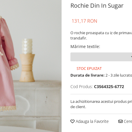
Rochie Din In Sugar
131,17 RON
O rochie proaspata cu iz de primava
trandafir.
Mărime textile
:
STOC EPUIZAT
Durata de livrare:
2 - 3 zile lucrat
Cod Produs:
C3564325-6772
La achizitionarea acestui produs pr
de client.
Adauga la Favorite
Cere 