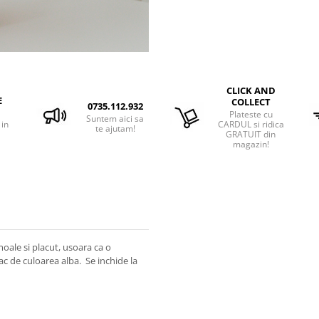
CLICK AND
E
COLLECT
0735.112.932
Plateste cu
Suntem aici sa
 in
CARDUL si ridica
te ajutam!
GRATUIT din
magazin!
oale si placut, usoara ca o
c de culoarea alba. Se inchide la