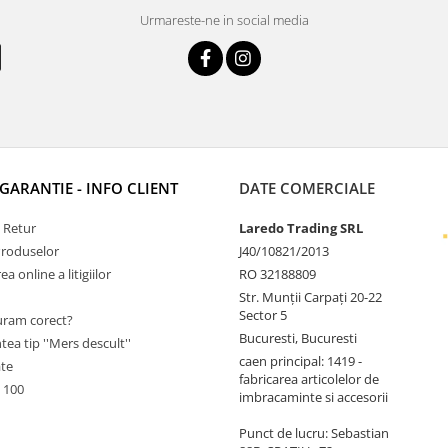
Urmareste-ne in social media
 GARANTIE - INFO CLIENT
DATE COMERCIALE
e Retur
Laredo Trading SRL
Produselor
J40/10821/2013
a online a litigiilor
RO 32188809
Str. Munții Carpați 20-22
Sector 5
ram corect?
Bucuresti, Bucuresti
tea tip ''Mers descult''
caen principal: 1419 -
ate
fabricarea articolelor de
 100
imbracaminte si accesorii
Punct de lucru: Sebastian