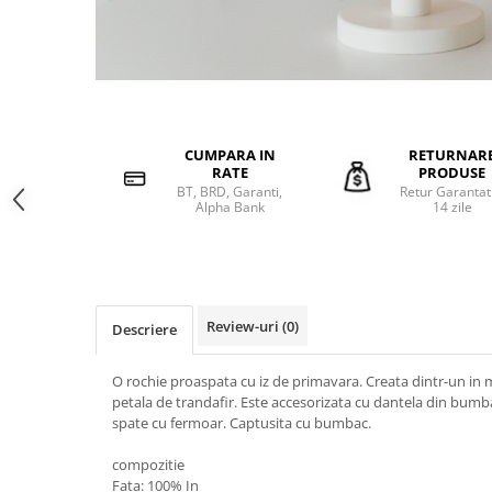
CUMPARA IN
RETURNAR
RATE
PRODUSE
BT, BRD, Garanti,
Retur Garantat
Alpha Bank
14 zile
Review-uri
(0)
Descriere
O rochie proaspata cu iz de primavara. Creata dintr-un in m
petala de trandafir. Este accesorizata cu dantela din bumba
spate cu fermoar. Captusita cu bumbac.
compozitie
Fata: 100% In