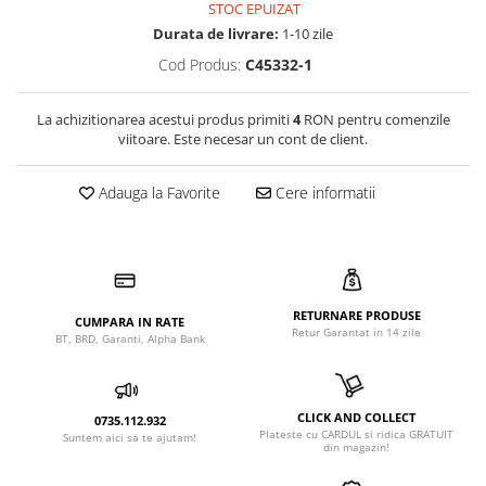
STOC EPUIZAT
Durata de livrare:
1-10 zile
Cod Produs:
C45332-1
La achizitionarea acestui produs primiti
4
RON pentru comenzile
viitoare. Este necesar un cont de client.
Adauga la Favorite
Cere informatii
RETURNARE PRODUSE
CUMPARA IN RATE
Retur Garantat in 14 zile
BT, BRD, Garanti, Alpha Bank
CLICK AND COLLECT
0735.112.932
Plateste cu CARDUL si ridica GRATUIT
Suntem aici sa te ajutam!
din magazin!