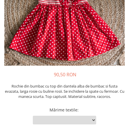
School Colection
Tenisi
90,50 RON
Rochie din bumbac cu top din dantela alba de bumbac si fusta
evazata, larga rosie cu buline rosii. Se inchidere la spate cu fermoar. Cu
maneca scurta. Top captusit. Material subtire, racoros.
Mărime textile
: