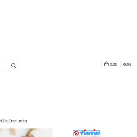
0,00
RON
ri De Craciunita