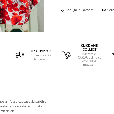
Adauga la Favorite
Cere 
CLICK AND
E
COLLECT
0735.112.932
Plateste cu
Suntem aici sa
 in
CARDUL si ridica
te ajutam!
GRATUIT din
magazin!
gogosar. Are o captuseala subtire
leganta dar comoda. Minunata
rsit de an.