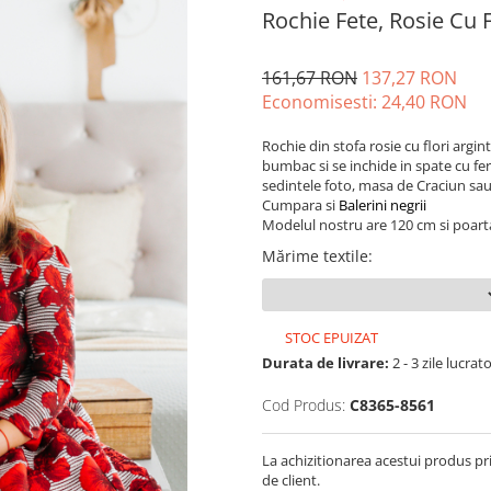
Rochie Fete, Rosie Cu F
161,67 RON
137,27 RON
Economisesti:
24,40
RON
Rochie din stofa rosie cu flori argin
bumbac si se inchide in spate cu f
sedintele foto, masa de Craciun sau
Cumpara si
Balerini negrii
Modelul nostru are 120 cm si poart
Mărime textile
:
STOC EPUIZAT
Durata de livrare:
2 - 3 zile lucrat
Cod Produs:
C8365-8561
La achizitionarea acestui produs pr
de client.