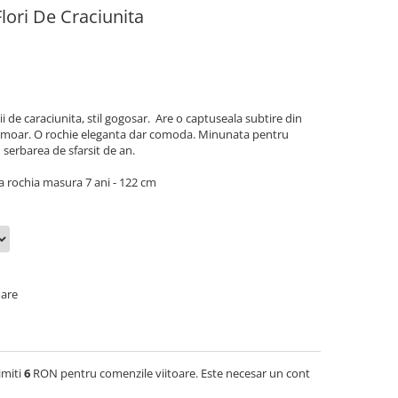
lori De Craciunita
tii de caraciunita, stil gogosar. Are o captuseala subtire din
ermoar. O rochie eleganta dar comoda. Minunata pentru
 serbarea de sfarsit de an.
a rochia masura 7 ani - 122 cm
oare
imiti
6
RON pentru comenzile viitoare. Este necesar un cont