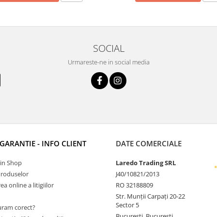
SOCIAL
Urmareste-ne in social media
 GARANTIE - INFO CLIENT
DATE COMERCIALE
Tin Shop
Laredo Trading SRL
Produselor
J40/10821/2013
a online a litigiilor
RO 32188809
Str. Munții Carpați 20-22
Sector 5
ram corect?
Bucuresti, Bucuresti