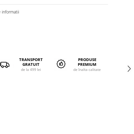
informatii
TRANSPORT
PRODUSE
GRATUIT
PREMIUM
de la 499 lei
de înalta calitate