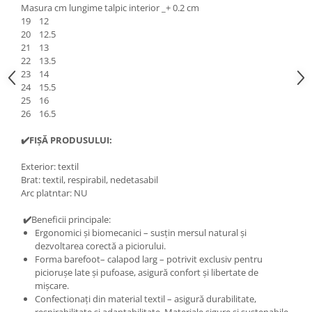
Masura cm lungime talpic interior _+ 0.2 cm
19 12
20 12.5
21 13
22 13.5
23 14
24 15.5
25 16
26 16.5
✔️FIȘĂ PRODUSULUI:
Exterior: textil
Brat: textil, respirabil, nedetasabil
Arc platntar: NU
✔️
Beneficii principale:
Ergonomici și biomecanici – susțin mersul natural și
dezvoltarea corectă a piciorului.
Forma barefoot– calapod larg – potrivit exclusiv pentru
piciorușe late și pufoase, asigură confort și libertate de
mișcare.
Confectionați din material textil – asigură durabilitate,