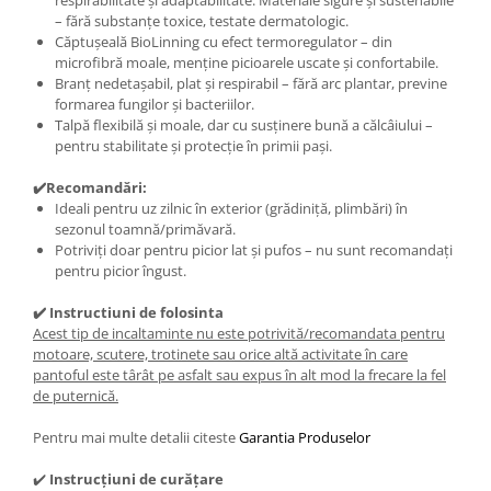
respirabilitate și adaptabilitate. Materiale sigure și sustenabile
– fără substanțe toxice, testate dermatologic.
Căptușeală BioLinning cu efect termoregulator – din
microfibră moale, menține picioarele uscate și confortabile.
Branț nedetașabil, plat și respirabil – fără arc plantar, previne
formarea fungilor și bacteriilor.
Talpă flexibilă și moale, dar cu susținere bună a călcâiului –
pentru stabilitate și protecție în primii pași.
✔️Recomandări:
Ideali pentru uz zilnic în exterior (grădiniță, plimbări) în
sezonul toamnă/primăvară.
Potriviți doar pentru picior lat și pufos – nu sunt recomandați
pentru picior îngust.
✔️ Instructiuni de folosinta
Acest tip de incaltaminte nu este potrivită/recomandata pentru
motoare, scutere, trotinete sau orice altă activitate în care
pantoful este târât pe asfalt sau expus în alt mod la frecare la fel
de puternică.
Pentru mai multe detalii citeste
Garantia Produselor
✔️
Instrucțiuni de curățare