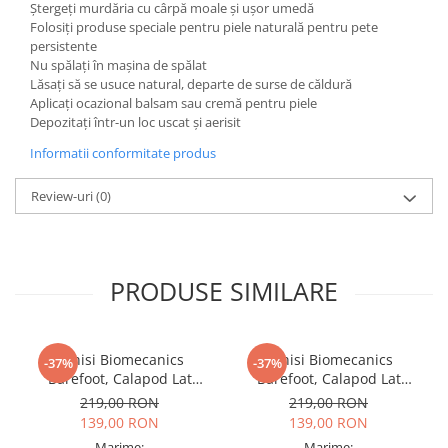
Ștergeți murdăria cu cârpă moale și ușor umedă
Folosiți produse speciale pentru piele naturală pentru pete
persistente
Nu spălați în mașina de spălat
Lăsați să se usuce natural, departe de surse de căldură
Aplicați ocazional balsam sau cremă pentru piele
Depozitați într-un loc uscat și aerisit
Informatii conformitate produs
Review-uri
(0)
PRODUSE SIMILARE
Tenisi Biomecanics
Tenisi Biomecanics
-37%
-37%
Barefoot, Calapod Lat
Barefoot, Calapod Lat
262190-E032 Rosa
262190-A556 Petrol
219,00 RON
219,00 RON
139,00 RON
139,00 RON
Marime:
Marime: