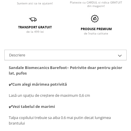
Plateste cu CARDUL si ridica GRATUIT
Suntem aici sa te ajutam!
din magazin!
TRANSPORT GRATUIT
PRODUSE PREMIUM
de la 499 lei
de înalta calitate
Descriere
Sandale Biomecanics Barefoot– Potrivite doar pentru picior
lat, pufos
✔️Cum alegi mărimea potrivită
Lasă un spațiu de creștere de maximum 0,6 cm
✔️Vezi tabelul de marimi
Talpa copilului trebuie sa aiba 0.6 mai putin decat lungimea
brantului