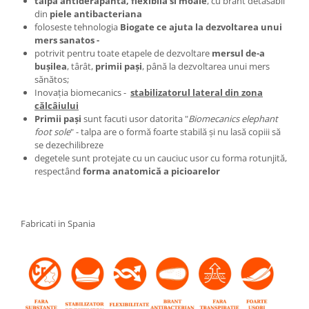
talpa antiderapanta, flexibila si moale
, cu brant detasabil
din
piele antibacteriana
foloseste tehnologia
Biogate ce ajuta la dezvoltarea unui
mers sanatos -
potrivit pentru toate etapele de dezvoltare
mersul de-a
buşilea
, târât,
primii paşi
, până la dezvoltarea unui mers
sănătos;
Inovaţia biomecanics -
stabilizatorul lateral din zona
călcâiului
Primii paşi
sunt facuti usor datorita "
Biomecanics elephant
foot sole
" - talpa are o formă foarte stabilă şi nu lasă copiii să
se dezechilibreze
degetele sunt protejate cu un cauciuc usor cu forma rotunjită,
respectând
forma anatomică a picioarelor
Fabricati in Spania