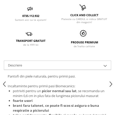
CLICK AND COLLECT
0735.112.932
Plateste cu CARDUL si ridica GRATUIT
Suntem aici sa te ajutam!
din magazin!
TRANSPORT GRATUIT
PRODUSE PREMIUM
de la 499 lei
de înalta calitate
Descriere
Pantofi din piele naturala, pentru primii pasi.
Incaltaminte pentru primii pasi Biomecanics:
potriviti pentru un
picior normal sau lat
, se recomanda un
minim 0,6 cm in plus fata de lungimea piciorului masurat
foarte usori
brant fara talonet, ce poate fi scos si asigura o buna
respiratie a piciorului