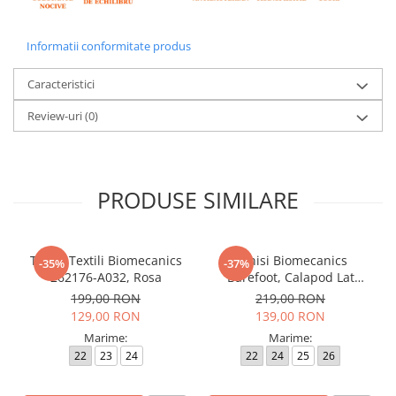
Informatii conformitate produs
Caracteristici
Review-uri
(0)
PRODUSE SIMILARE
Tenisi Textili Biomecanics
Tenisi Biomecanics
-35%
-37%
262176-A032, Rosa
Barefoot, Calapod Lat
262190-E032 Rosa
199,00 RON
219,00 RON
129,00 RON
139,00 RON
Marime:
Marime:
22
23
24
22
24
25
26