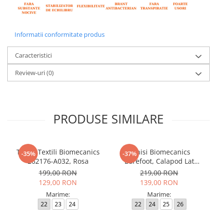
Informatii conformitate produs
Caracteristici
Review-uri
(0)
PRODUSE SIMILARE
Tenisi Textili Biomecanics
Tenisi Biomecanics
-35%
-37%
262176-A032, Rosa
Barefoot, Calapod Lat
262190-E032 Rosa
199,00 RON
219,00 RON
129,00 RON
139,00 RON
Marime:
Marime:
22
23
24
22
24
25
26