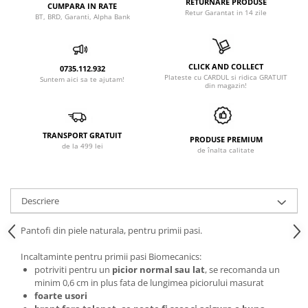
RETURNARE PRODUSE
CUMPARA IN RATE
Retur Garantat in 14 zile
BT, BRD, Garanti, Alpha Bank
CLICK AND COLLECT
0735.112.932
Plateste cu CARDUL si ridica GRATUIT
Suntem aici sa te ajutam!
din magazin!
TRANSPORT GRATUIT
PRODUSE PREMIUM
de la 499 lei
de înalta calitate
Descriere
Pantofi din piele naturala, pentru primii pasi.
Incaltaminte pentru primii pasi Biomecanics:
potriviti pentru un
picior normal sau lat
, se recomanda un
minim 0,6 cm in plus fata de lungimea piciorului masurat
foarte usori