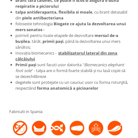
brant fara talonet, ce poate fi scos si asigura o buna
respiratie a piciorului
talpa antiderapanta, flexibila si moale
, cu brant detasabil
din
piele antibacteriana
foloseste tehnologia
Biogate ce ajuta la dezvoltarea unui
mers sanatos -
potrivit pentru toate etapele de dezvoltare
mersul de-a
buşilea
, târât,
primii paşi
, până la dezvoltarea unui mers
sănătos;
Inovaţia biomecanics -
stabilizatorul lateral din zona
călcâiului
Primii paşi
sunt facuti usor datorita "
Biomecanics elephant
foot sole
" - talpa are o formă foarte stabilă şi nu lasă copiii să
se dezechilibreze
degetele sunt protejate cu un cauciuc usor cu forma rotunjită,
respectând
forma anatomică a picioarelor
Fabricati in Spania