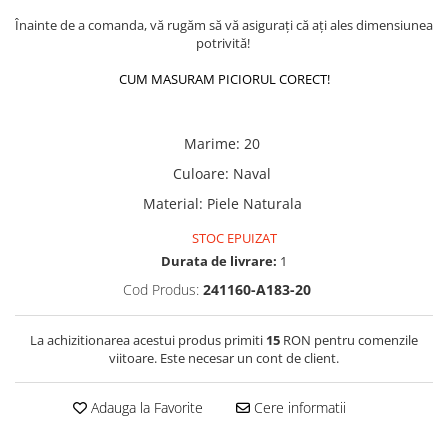
Înainte de a comanda, vă rugăm să vă asigurați că ați ales dimensiunea
potrivită!
CUM MASURAM PICIORUL CORECT!
Marime
:
20
Culoare
:
Naval
Material
:
Piele Naturala
STOC EPUIZAT
Durata de livrare:
1
Cod Produs:
241160-A183-20
La achizitionarea acestui produs primiti
15
RON pentru comenzile
viitoare. Este necesar un cont de client.
Adauga la Favorite
Cere informatii