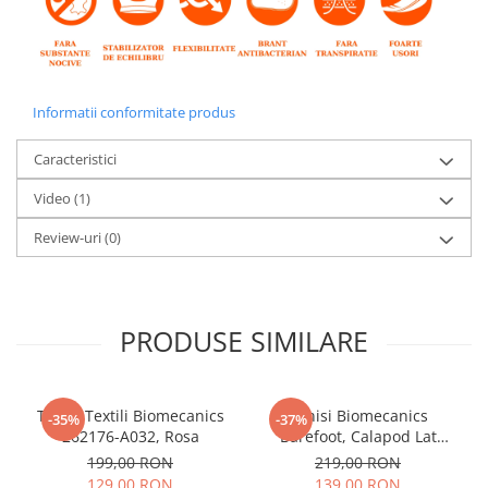
Informatii conformitate produs
Caracteristici
Video
(1)
Review-uri
(0)
PRODUSE SIMILARE
Tenisi Textili Biomecanics
Tenisi Biomecanics
-35%
-37%
262176-A032, Rosa
Barefoot, Calapod Lat
262190-E032 Rosa
199,00 RON
219,00 RON
129,00 RON
139,00 RON