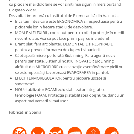
cu picioare mai dolofane se vor simți mai siguri in mers purtând
Biogateo Wider.
Dezvoltat împreună cu Institutul de Biomecanică din Valencia.
Incaltamintea care este ERGONOMICA si respectuasa pentru
picioarele lor in fiecare stadiu de dezvoltare.
MOALE și FLEXIBIL, conceput pentru a oferi protecție în medii
necontrolate. Așa că pot face primii pași cu încredere!
Brant plat, fara arc plantar, DEMONTABIL si RESPIRABIL
pentru a preveni formarea de ciuperci si bacterii.
Căptușeală micro-perforată BioLinning. Fara agenti nocivi
pentru sanatate. Sistemul nostru INOVATOR BioLinning
alcătuit din MICROFIBRE cu o senzație asemănătoare pielii nu
se estompează și favorizează EVAPORAREA în pantof.
EFECT TERMOREGULATOR pentru picioare uscate si
sanatoase!
NOU stabilizator FOAMtech: stabilizator integrat cu
tehnologie FOAM. Protecția și stabilitatea obișnuite, dar cu un
aspect mai versatil și mai ușor.
Fabricati in Spania