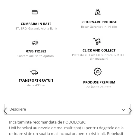
RETURNARE PRODUSE
CUMPARA IN RATE
Retur Garantat in 14 zile
BT, BRD, Garanti, Alpha Bank
CLICK AND COLLECT
0735.112.932
Plateste cu CARDUL si ridica GRATUIT
Suntem aici sa te ajutam!
din magazin!
TRANSPORT GRATUIT
PRODUSE PREMIUM
de la 499 lei
de înalta calitate
Descriere
Incaltaminte recomandata de PODOLOGIC
Unii bebeluși au nevoie de mai mult spațiu pentru degetele de la
picioare și de un spatiu mai incapator, pentru rist inalt. Bebelușii