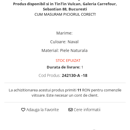
Produs disponibil si in TinTin Vulcan, Galeria Carrefour,
Sebastian 88, Bucuresti
CUM MASURAM PICIORUL CORECT!
Marime
:
Culoare
:
Naval
Material
:
Piele Naturala
STOC EPUIZAT
Durata de livrare:
1
Cod Produs:
242130-A -18
La achizitionarea acestui produs primiti
11
RON pentru comenzile
viitoare. Este necesar un cont de client.
Adauga la Favorite
Cere informatii