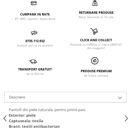
RETURNARE PRODUSE
CUMPARA IN RATE
Retur Garantat in 14 zile
BT, BRD, Garanti, Alpha Bank
CLICK AND COLLECT
0735.112.932
Plateste cu CARDUL si ridica GRATUIT
Suntem aici sa te ajutam!
din magazin!
TRANSPORT GRATUIT
PRODUSE PREMIUM
de la 499 lei
de înalta calitate
Descriere
Pantofi din piele naturala, pentru primii pasi.
Exterior: piele
Captuseala: texila
Brant: textil antibacterian