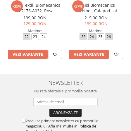
Tenisi Textili Biomecanics
Tenisi Biomecanics
-35%
-37%
262176-A032, Rosa
Barefoot, Calapod Lat
262190-E032 Rosa
199,00 RON
219,00 RON
129,00 RON
139,00 RON
Marime:
Marime:
22
23
24
22
24
25
26
VEZI VARIANTE
VEZI VARIANTE
NEWSLETTER
Nu rata ofertele si promotiile noastre
Vreau sa primesc newsletter cu promotiile
magazinului. Afla mai multe in
Politica de