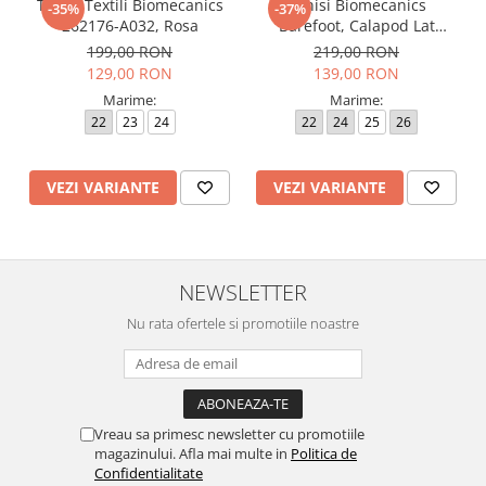
Tenisi Textili Biomecanics
Tenisi Biomecanics
-35%
-37%
262176-A032, Rosa
Barefoot, Calapod Lat
262190-E032 Rosa
199,00 RON
219,00 RON
129,00 RON
139,00 RON
Marime:
Marime:
22
23
24
22
24
25
26
VEZI VARIANTE
VEZI VARIANTE
NEWSLETTER
Nu rata ofertele si promotiile noastre
Vreau sa primesc newsletter cu promotiile
magazinului. Afla mai multe in
Politica de
Confidentialitate