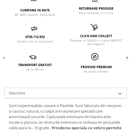
RETURNARE PRODUSE
CUMPARA IN RATE
Retur Garantat in 14 zile
BT, BRD, Garanti, Alpha Bank
CLICK AND COLLECT
0735.112.932
Plateste cu CARDUL si ridica GRATUIT
Suntem aici sa te ajutam!
din magazin!
TRANSPORT GRATUIT
PRODUSE PREMIUM
de la 499 lei
de înalta calitate
Descriere
Sunt impermeabile, usoare si flexibile. Sunt fabricate din neopren
şi cauciuc natural, cu talpă anti-alunecare specială care
amortizează şocurile. Captuseala interioara din blanita este
moale si placuta, iar straturile interioare ce izoleaza tin picioarele
calde pana la - 10 grade.
Prinderea speciala cu velcro permite