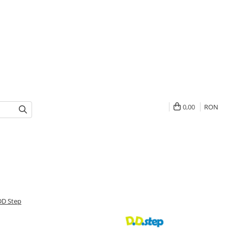
0,00
RON
 DD Step