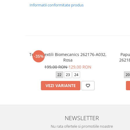
Informatii conformitate produs
Tenisi Textili Biomecanics 262176-A032,
Papu
-35%
Rosa
26218
199,00 RON
129,00 RON
22
23
24
20
VEZI VARIANTE
NEWSLETTER
Nu rata ofertele si promotiile noastre