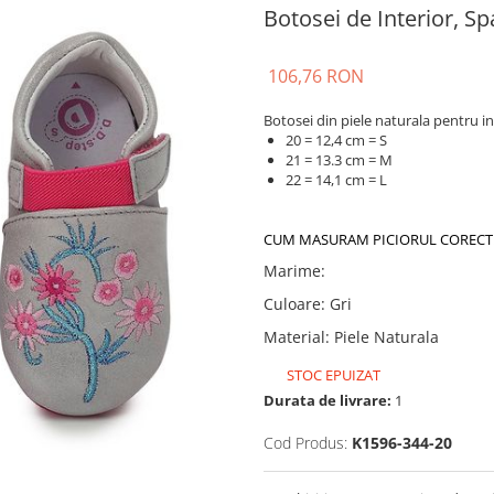
Botosei de Interior, S
106,76 RON
Botosei din piele naturala pentru in
20 = 12,4 cm = S
21 = 13.3 cm = M
22 = 14,1 cm = L
CUM MASURAM PICIORUL CORECT
Marime
:
Culoare
:
Gri
Material
:
Piele Naturala
STOC EPUIZAT
Durata de livrare:
1
Cod Produs:
K1596-344-20