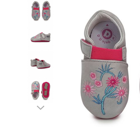
School Colection
Tenisi