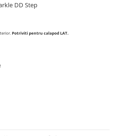
parkle DD Step
terior.
Potriviti pentru calapod LAT.
!