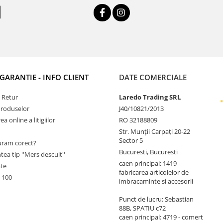
 GARANTIE - INFO CLIENT
DATE COMERCIALE
e Retur
Laredo Trading SRL
Produselor
J40/10821/2013
a online a litigiilor
RO 32188809
Str. Munții Carpați 20-22
Sector 5
ram corect?
Bucuresti, Bucuresti
tea tip ''Mers descult''
caen principal: 1419 -
ate
fabricarea articolelor de
 100
imbracaminte si accesorii
Punct de lucru: Sebastian
88B, SPATIU c72
caen principal: 4719 - comert