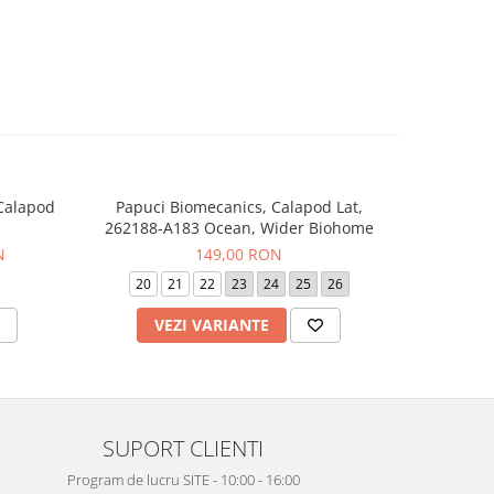
 Calapod
Papuci Biomecanics, Calapod Lat,
Sneaker
-20%
262188-A183 Ocean, Wider Biohome
262
N
149,00 RON
24
20
21
22
23
24
25
26
19
VEZI VARIANTE
V
SUPORT CLIENTI
Program de lucru SITE - 10:00 - 16:00