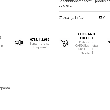
La achizitionarea acestui produs pr
de client.
Adauga la Favorite
Cere 
CLICK AND
E
COLLECT
0735.112.932
Plateste cu
Suntem aici sa
 in
CARDUL si ridica
te ajutam!
GRATUIT din
magazin!
rapanta.