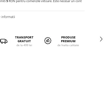
imiti
5
RON pentru comenzile viitoare. Este necesar un cont
informatii
TRANSPORT
PRODUSE
GRATUIT
PREMIUM
de la 499 lei
de înalta calitate