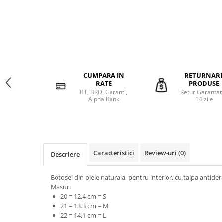
CUMPARA IN
RETURNAR
RATE
PRODUSE
BT, BRD, Garanti,
Retur Garantat
Alpha Bank
14 zile
Caracteristici
Review-uri
(0)
Descriere
Botosei din piele naturala, pentru interior, cu talpa antide
Masuri
20 = 12,4 cm = S
21 = 13.3 cm = M
22 = 14,1 cm = L