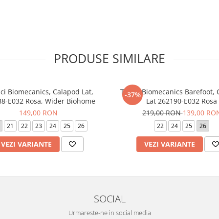
PRODUSE SIMILARE
ci Biomecanics, Calapod Lat,
Tenisi Biomecanics Barefoot,
-37%
8-E032 Rosa, Wider Biohome
Lat 262190-E032 Rosa
149,00 RON
219,00 RON
139,00 RO
21
22
23
24
25
26
22
24
25
26
VEZI VARIANTE
VEZI VARIANTE
SOCIAL
Urmareste-ne in social media