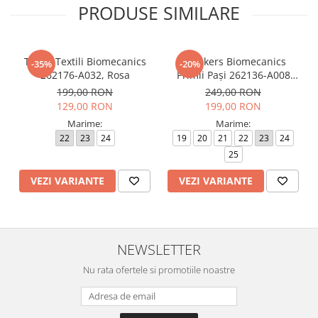
PRODUSE SIMILARE
Tenisi Textili Biomecanics
Sneakers Biomecanics
-35%
-20%
262176-A032, Rosa
Primii Pași 262136-A008
Azul Marino
199,00 RON
249,00 RON
129,00 RON
199,00 RON
Marime:
Marime:
22
23
24
19
20
21
22
23
24
25
VEZI VARIANTE
VEZI VARIANTE
NEWSLETTER
Nu rata ofertele si promotiile noastre