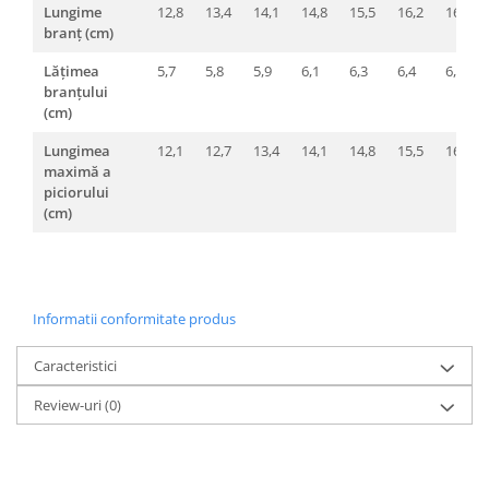
Lungime
12,8
13,4
14,1
14,8
15,5
16,2
16,7
branț (cm)
Lățimea
5,7
5,8
5,9
6,1
6,3
6,4
6,6
branțului
(cm)
Lungimea
12,1
12,7
13,4
14,1
14,8
15,5
16,0
maximă a
piciorului
(cm)
Informatii conformitate produs
Caracteristici
Review-uri
(0)