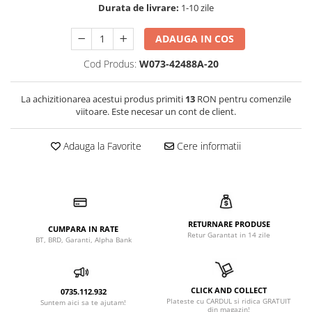
Durata de livrare:
1-10 zile
ADAUGA IN COS
Cod Produs:
W073-42488A-20
La achizitionarea acestui produs primiti
13
RON pentru comenzile
viitoare. Este necesar un cont de client.
Adauga la Favorite
Cere informatii
RETURNARE PRODUSE
CUMPARA IN RATE
Retur Garantat in 14 zile
BT, BRD, Garanti, Alpha Bank
CLICK AND COLLECT
0735.112.932
Plateste cu CARDUL si ridica GRATUIT
Suntem aici sa te ajutam!
din magazin!