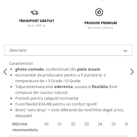
TRANSPORT GRATUIT
PRODUSE PREMIUM
de la 499 lei
de înalta calitate
Descriere
Caracteristici:
ghete comode
, confectionati din
piele moale
ecomandat de producator pentru a fi purtate la o
temperatura de + 5 Grade -10 Grade
Talpa exterioara este
aderenta
, usoara si
flexibila
fiind
compusa din cauciuc natural.
Potriviti pentru calapod normal/lat
Fund flexibil EVA-RB pentru un confort sporit
Branț "zero drop" = nicio diferență de nivel între deget și toc,
detasabil
Mărime
20
21
22
23
24
25
26
recomandata