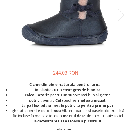
School Colection
Tenisi
244,03 RON
Cizme din piele naturala pentru iarna
imblanite cu un
strat gros de blanita
calcai intarit
pentru un suport mai bun al gleznei
potrivit pentru
Calapod
normal sau ingust.
talpa flexibila si moale
potrivita
pentru primii pasi
ghetuta permite ca toți mușchii, tendoanele și oasele piciorului să
fie incluse în mers, la fel ca în
mersul desculț
și contribuie astfel
la
dezvoltarea sănătoasă a piciorului
Marime
: