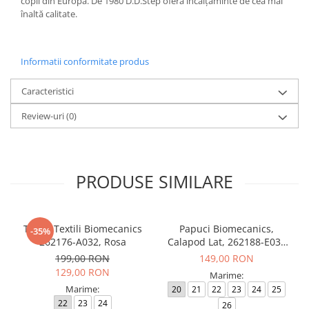
copii din Europa. De 1980 D.D.Step oferă încălțăminte de cea mai
înaltă calitate.
Informatii conformitate produs
Caracteristici
Review-uri
(0)
PRODUSE SIMILARE
Tenisi Textili Biomecanics
Papuci Biomecanics,
-35%
262176-A032, Rosa
Calapod Lat, 262188-E032
Rosa, Wider Biohome
199,00 RON
149,00 RON
129,00 RON
Marime:
Marime:
20
21
22
23
24
25
22
23
24
26