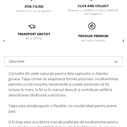
CLICK AND COLLECT
0735.112.932
Plateste cu CARDUL si ridica GRATUIT
Suntem aici sa te ajutam!
din magazin!
TRANSPORT GRATUIT
PRODUSE PREMIUM
de la 499 lei
de înalta calitate
Descriere
Cizmulite din piele naturala pentru fete captusite cu blanita
groasa. Talpa cizmei se adaptează formei piciorului. Incaltamintea
permite ca toți mușchii, tendoanele și oasele piciorului să fie
incluse în mers, la fel ca în mersul desculț și contribuie astfel la
dezvoltarea sănătoasă a piciorului.
Talpa este antiderapanti si flexibila. Un model ideal pentru primii
pasi.
D.D.Step este una dintre marcile preferate de incaltaminte pentru