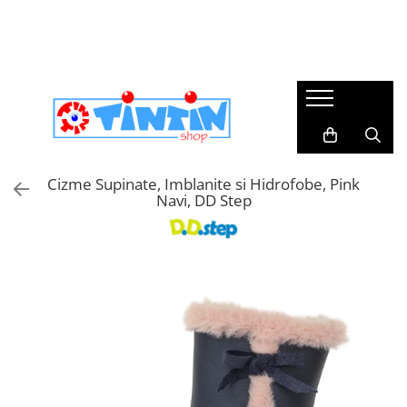
Încălțăminte copii
Branduri
Colectii botez
Imbracaminte de scoala
Imbracaminte casual
Incaltaminte primii pasi
Agatha Ruiz de la Prada
Trusouri botez
Accesorii Par
Rochite & fustite
Sandale primii pasi
Agbo
Lumanari botez
Pantaloni & bluze
Pantofi primii pași
Biomecanics
Accesorii Botez & Aniversari
Caciuli & Fulare
Ghete & Cizme Primii Pasi
Bogs Footware
Costume botez baieti
Dresuri & sosete
Cizme Supinate, Imblanite si Hidrofobe, Pink
Mid Season Mai
Navi, DD Step
DD Step
II si costume populare
Sosete & Dresuri Merino
Accesorii
Imbracaminte Bebelusi
Dodo Shoes
Rochii botez fetite
Barefoot
Serbari
Froddo
Cizme ploaie
Geox
impermeabile
TinTin Shop
Incaltaminte cu Luminite
Victoria
Incaltaminte Interior
Incaltaminte supinata