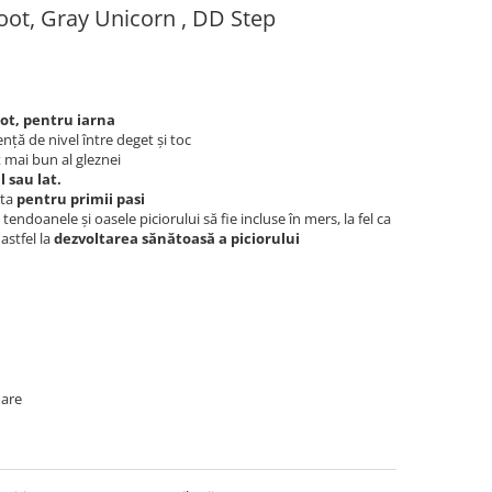
oot, Gray Unicorn , DD Step
oot, pentru iarna
ență de nivel între deget și toc
 mai bun al gleznei
 sau lat.
ita
pentru primii pasi
tendoanele și oasele piciorului să fie incluse în mers, la fel ca
astfel la
dezvoltarea sănătoasă a piciorului
oare