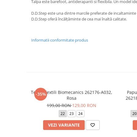
Talpa este barefoot, antiderapanti si flexibila. Un model ide
D.D.Step este una dintre marcile preferate de incaltaminte
D.D.Step oferă încălțăminte de cea mai înaltă calitate.
Informatii conformitate produs
Tenisi Textili Biomecanics 262176-A032,
Papu
-35%
Rosa
26218
199,00 RON
129,00 RON
22
23
24
20
VEZI VARIANTE