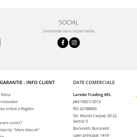
SOCIAL
Urmareste-ne in social media
 GARANTIE - INFO CLIENT
DATE COMERCIALE
e Retur
Laredo Trading SRL
Produselor
J40/10821/2013
a online a litigiilor
RO 32188809
Str. Munții Carpați 20-22
Sector 5
ram corect?
Bucuresti, Bucuresti
tea tip ''Mers descult''
caen principal: 1419 -
ate