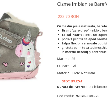
Cizme Imblanite Baref
223,70 RON
Cizme din piele naturala, baref
Branț "zero drop"
= nicio difer
calcai intarit
pentru un suport
potrivit pentru
Calapod normal
talpa flexibila si moale
potriv
ghetuta permite ca toți mușchii, 
în
mersul desculț
și contribuie 
Marime
:
25
Culoare
:
Gri
Material
:
Piele Naturala
STOC EPUIZAT
Durata de livrare:
2 - 3 zile lucrat
Cod Produs:
W070-328B-25