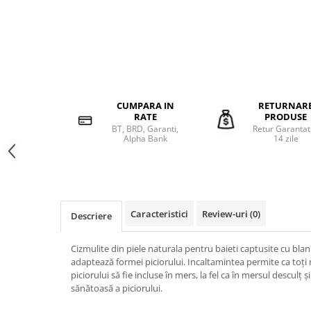
CUMPARA IN
RETURNAR
RATE
PRODUSE
BT, BRD, Garanti,
Retur Garantat
Alpha Bank
14 zile
Caracteristici
Review-uri
(0)
Descriere
Cizmulite din piele naturala pentru baieti captusite cu blan
adaptează formei piciorului. Incaltamintea permite ca toți 
piciorului să fie incluse în mers, la fel ca în mersul desculț 
sănătoasă a piciorului.