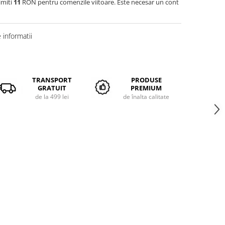
imiti
11
RON pentru comenzile viitoare. Este necesar un cont
informatii
TRANSPORT
PRODUSE
GRATUIT
PREMIUM
de la 499 lei
de înalta calitate