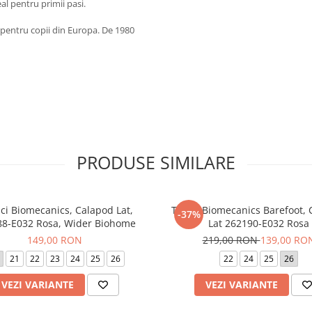
al pentru primii pasi.
 pentru copii din Europa. De 1980
PRODUSE SIMILARE
ci Biomecanics, Calapod Lat,
Tenisi Biomecanics Barefoot,
-37%
8-E032 Rosa, Wider Biohome
Lat 262190-E032 Rosa
149,00 RON
219,00 RON
139,00 RO
21
22
23
24
25
26
22
24
25
26
VEZI VARIANTE
VEZI VARIANTE