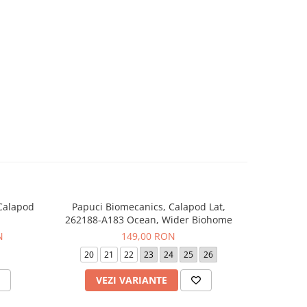
 Calapod
Papuci Biomecanics, Calapod Lat,
Sneaker
-20%
262188-A183 Ocean, Wider Biohome
262
N
149,00 RON
24
20
21
22
23
24
25
26
19
VEZI VARIANTE
V