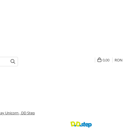
0,00
RON
ray Unicorn , DD Step