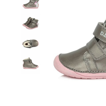
School Colection
Tenisi