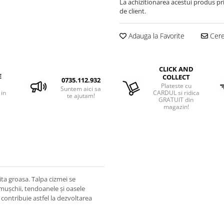
La achizitionarea acestui produs pr
de client.
Adauga la Favorite
Cere 
CLICK AND
E
COLLECT
0735.112.932
Plateste cu
Suntem aici sa
 in
CARDUL si ridica
te ajutam!
GRATUIT din
magazin!
ita groasa. Talpa cizmei se
mușchii, tendoanele și oasele
și contribuie astfel la dezvoltarea