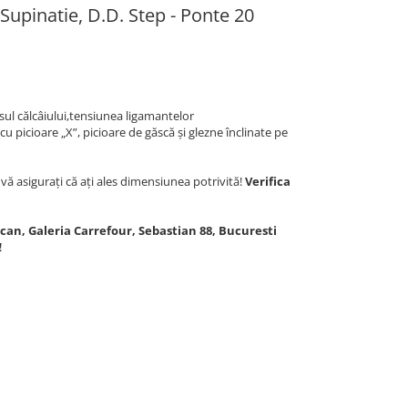
upinatie, D.D. Step - Ponte 20
sul călcâiului,tensiunea ligamantelor
 picioare „X”, picioare de găscă și glezne înclinate pe
ă asigurați că ați ales dimensiunea potrivită!
Verifica
lcan, Galeria Carrefour, Sebastian 88, Bucuresti
!