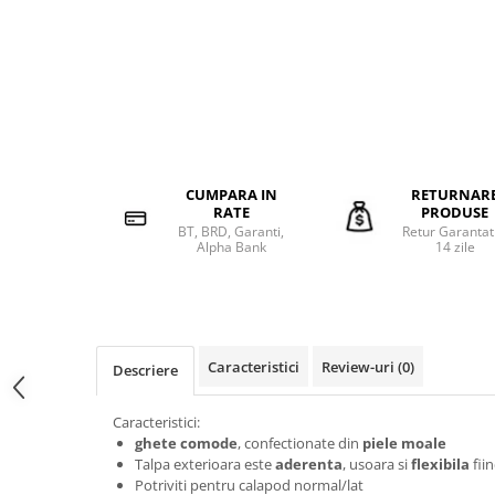
CUMPARA IN
RETURNAR
RATE
PRODUSE
BT, BRD, Garanti,
Retur Garantat
Alpha Bank
14 zile
Caracteristici
Review-uri
(0)
Descriere
Caracteristici:
ghete comode
, confectionate din
piele moale
Talpa exterioara este
aderenta
, usoara si
flexibila
fii
Potriviti pentru calapod normal/lat