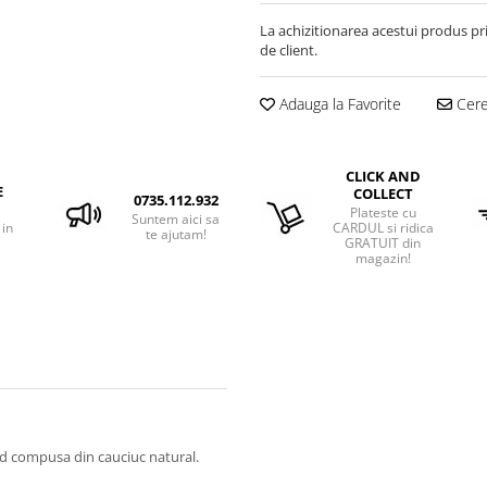
La achizitionarea acestui produs pr
de client.
Adauga la Favorite
Cere 
CLICK AND
E
COLLECT
0735.112.932
Plateste cu
Suntem aici sa
 in
CARDUL si ridica
te ajutam!
GRATUIT din
magazin!
nd compusa din cauciuc natural.