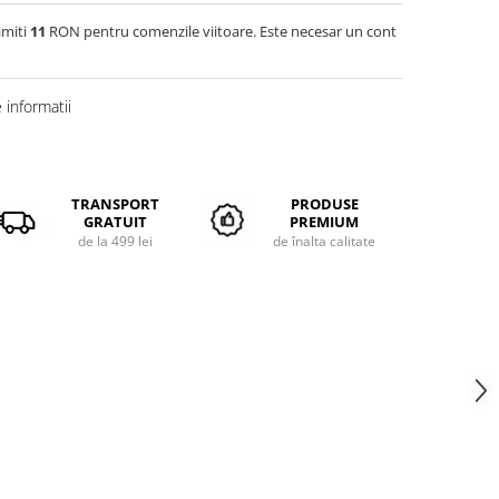
imiti
11
RON pentru comenzile viitoare. Este necesar un cont
informatii
TRANSPORT
PRODUSE
GRATUIT
PREMIUM
de la 499 lei
de înalta calitate