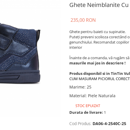
Ghete Neimblanite Cu S
235,00 RON
Ghete pentru baieti cu supinatie.
Puteți preveni scolioza corectând o
genunchiului. Recomandat copiilor cu
interior
Înainte de a comanda, vă rugăm să v
masurile mai jos in descriere !
Produs disponibil si in TinTin Vu
CUM MASURAM PICIORUL CORECT
Marime
:
25
Material
:
Piele Naturala
STOC EPUIZAT
Durata de livrare:
1
Cod Produs:
DA06-4-2540C-25