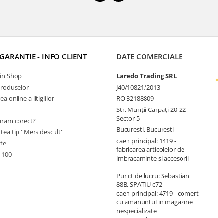
 GARANTIE - INFO CLIENT
DATE COMERCIALE
Tin Shop
Laredo Trading SRL
Produselor
J40/10821/2013
a online a litigiilor
RO 32188809
Str. Munții Carpați 20-22
Sector 5
ram corect?
Bucuresti, Bucuresti
tea tip ''Mers descult''
caen principal: 1419 -
ate
fabricarea articolelor de
 100
imbracaminte si accesorii
Punct de lucru: Sebastian
88B, SPATIU c72
caen principal: 4719 - comert
cu amanuntul in magazine
nespecializate