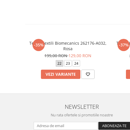
Tenisi Textili Biomecanics 262176-A032,
Tenisi
-35%
-37%
Rosa
199,00 RON
129,00 RON
22
23
24
VEZI VARIANTE
NEWSLETTER
Nu rata ofertele si promotiile noastre