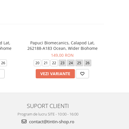
d Lat,
Papuci Biomecanics, Calapod Lat,
Sneaker
-20%
iohome
262188-A183 Ocean, Wider Biohome
262
149,00 RON
24
26
20
21
22
23
24
25
26
19
VEZI VARIANTE
V
SUPORT CLIENTI
Program de lucru SITE - 10:00 - 16:00
contact@tintin-shop.ro