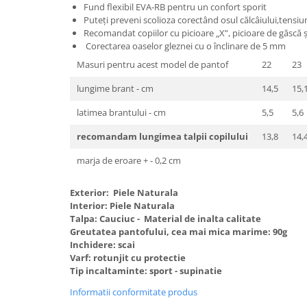
Fund flexibil EVA-RB pentru un confort sporit
Puteți preveni scolioza corectând osul călcâiului,tensi
Recomandat copiilor cu picioare „X”, picioare de găscă și
Corectarea oaselor gleznei cu o înclinare de 5 mm
Masuri pentru acest model de pantof
22
23
lungime brant - cm
14,5
15,
latimea brantului - cm
5,5
5,6
recomandam lungimea talpii copilului
13,8
14,
marja de eroare + - 0,2 cm
Exterior: Piele Naturala
Interior: Piele Naturala
Talpa: Cauciuc - Material de inalta calitate
Greutatea pantofului, cea mai mica marime: 90g
Inchidere: scai
Varf: rotunjit cu protectie
Tip incaltaminte: sport - supinatie
Informatii conformitate produs