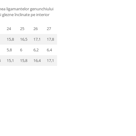
unea ligamantelor genunchiului
 glezne înclinate pe interior
24
25
26
27
1
15,8
16,5
17,1
17,8
5,8
6
6,2
6,4
4
15,1
15,8
16,4
17,1