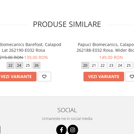
PRODUSE SIMILARE
 Biomecanics Barefoot, Calapod
Papuci Biomecanics, Calapo
Lat 262190-E032 Rosa
262188-E032 Rosa, Wider B
219,00 RON
139,00 RON
149,00 RON
22
24
25
26
20
21
22
23
24
25
VEZI VARIANTE
VEZI VARIANTE
SOCIAL
Urmareste-ne in social media