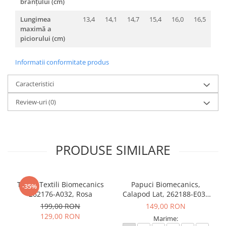
branțului (cm)
Lungimea
13,4
14,1
14,7
15,4
16,0
16,5
maximă a
piciorului (cm)
Informatii conformitate produs
Caracteristici
Review-uri
(0)
PRODUSE SIMILARE
Tenisi Textili Biomecanics
Papuci Biomecanics,
-35%
262176-A032, Rosa
Calapod Lat, 262188-E032
Rosa, Wider Biohome
199,00 RON
149,00 RON
129,00 RON
Marime: