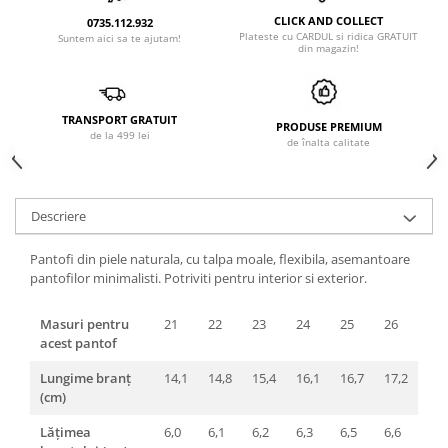
CLICK AND COLLECT
0735.112.932
Plateste cu CARDUL si ridica GRATUIT
Suntem aici sa te ajutam!
din magazin!
TRANSPORT GRATUIT
PRODUSE PREMIUM
de la 499 lei
de înalta calitate
Descriere
Pantofi din piele naturala, cu talpa moale, flexibila, asemantoare
pantofilor minimalisti. Potriviti pentru interior si exterior.
Masuri pentru
21
22
23
24
25
26
acest pantof
Lungime branț
14,1
14,8
15,4
16,1
16,7
17,2
(cm)
Lățimea
6,0
6,1
6,2
6,3
6,5
6,6