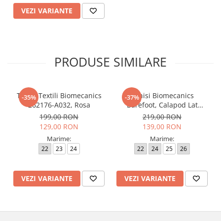
VEZI VARIANTE
PRODUSE SIMILARE
Tenisi Textili Biomecanics
Tenisi Biomecanics
-35%
-37%
262176-A032, Rosa
Barefoot, Calapod Lat
262190-E032 Rosa
199,00 RON
219,00 RON
129,00 RON
139,00 RON
Marime:
Marime:
22
23
24
22
24
25
26
VEZI VARIANTE
VEZI VARIANTE