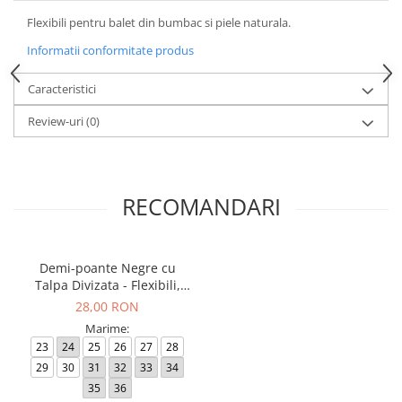
Flexibili pentru balet din bumbac si piele naturala.
Informatii conformitate produs
Caracteristici
Review-uri
(0)
RECOMANDARI
Demi-poante Negre cu
Talpa Divizata - Flexibili,
pentru Balet
28,00 RON
Marime:
23
24
25
26
27
28
29
30
31
32
33
34
35
36