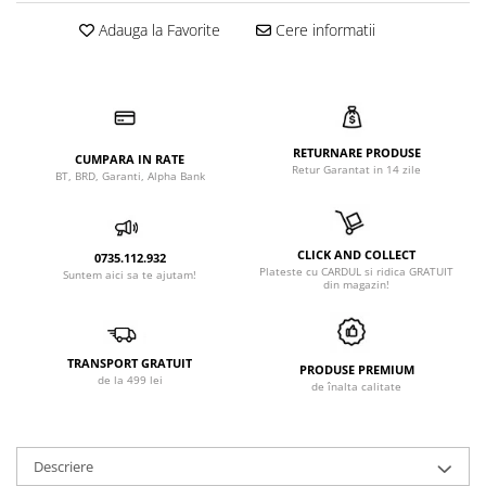
Adauga la Favorite
Cere informatii
RETURNARE PRODUSE
CUMPARA IN RATE
Retur Garantat in 14 zile
BT, BRD, Garanti, Alpha Bank
CLICK AND COLLECT
0735.112.932
Plateste cu CARDUL si ridica GRATUIT
Suntem aici sa te ajutam!
din magazin!
TRANSPORT GRATUIT
PRODUSE PREMIUM
de la 499 lei
de înalta calitate
Descriere