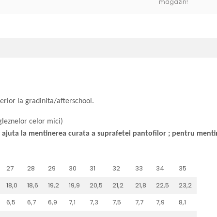
magazin!
terior la gradinita/afterschool.
gleznelor celor mici)
ce ajuta la mentinerea curata a suprafetei pantofilor ; pentru ment
27
28
29
30
31
32
33
34
35
18,0
18,6
19,2
19,9
20,5
21,2
21,8
22,5
23,2
6,5
6,7
6,9
7,1
7,3
7,5
7,7
7,9
8,1