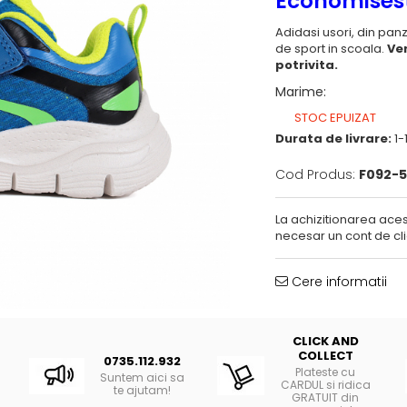
Economisest
Adidasi usori, din panza
de sport in scoala.
Ver
potrivita.
Marime
:
STOC EPUIZAT
Durata de livrare:
1-1
Cod Produs:
F092-5
La achizitionarea aces
necesar un cont de cli
Cere informatii
CLICK AND
COLLECT
0735.112.932
Plateste cu
Suntem aici sa
CARDUL si ridica
te ajutam!
GRATUIT din