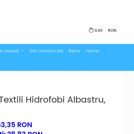
0,00
RON
e casual
Set constructie
Retur
Home
extili Hidrofobi Albastru,
63,35 RON