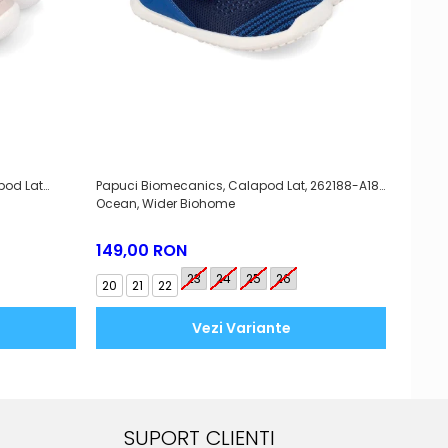
pod Lat
Papuci Biomecanics, Calapod Lat, 262188-A183
Sneake
Ocean, Wider Biohome
Azul M
149,00 RON
249,
23
24
25
26
20
21
22
19
2
Vezi Variante
SUPORT CLIENTI