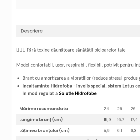
Descriere
👩🏼‍⚕️ Fără toxine dăunătoare sănătății picioarelor tale
Model confortabil, usor, respirabil, flexibil, potrivit pentru in
Brant cu amortizarea a vibratiilor (reduce stresul produs 
Incaltaminte Hidrofoba - invelis special, sistem Lotus 
in mod regulat a
Solutie Hidrofobe
Mărime recomandata
24
25
26
Lungime branț (cm)
15,9
16,7
17,4
Lățimea branțului (cm)
5,9
6,1
6,3