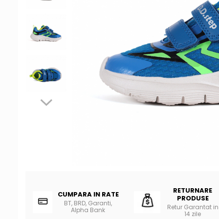
Tenisi
RETURNARE
CUMPARA IN RATE
PRODUSE
BT, BRD, Garanti,
Retur Garantat in
Alpha Bank
14 zile