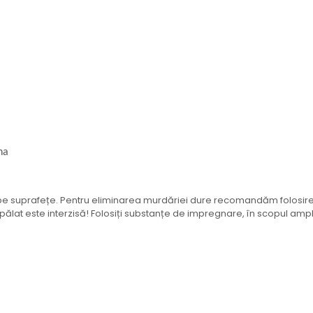
na
 de pe suprafețe. Pentru eliminarea murdăriei dure recomandăm folosir
pălat este interzisă! Folosiți substanțe de impregnare, în scopul ampli