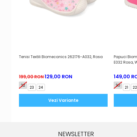
Tenisi Textili Biomecanics 262176-A032, Rosa
Papuci Biom
E032 Rosa, 
129,00 RON
149,00 R
199,00 RON
22
20
23
24
21
22
Vezi Variante
NEWSLETTER