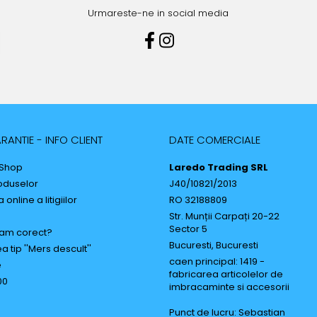
Urmareste-ne in social media
RANTIE - INFO CLIENT
DATE COMERCIALE
 Shop
Laredo Trading SRL
oduselor
J40/10821/2013
online a litigiilor
RO 32188809
Str. Munții Carpați 20-22
Sector 5
am corect?
Bucuresti, Bucuresti
a tip ''Mers descult''
caen principal: 1419 -
e
fabricarea articolelor de
00
imbracaminte si accesorii
Punct de lucru: Sebastian