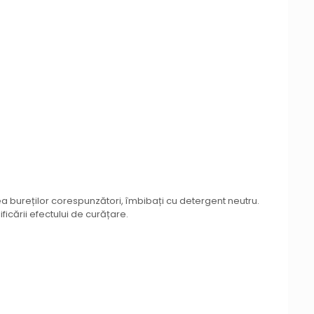
ea bureților corespunzători, îmbibați cu detergent neutru.
ficării efectului de curățare.