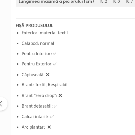
Lungimea maximă a piciorului (cm)
15,2
16,0
16,7
FIȘĂ PRODUSULUI:
Exterior: material textil
Calapod: normal
✅
Pentru Interior:
: ✅
Pentru Exterior
Căptușeală: ❌
Brant: Textil, Respirabil
Brant "zero drop":
❌
✅
Brant detasabil:
✅
Calcai intarit:
Arc plantar: ❌