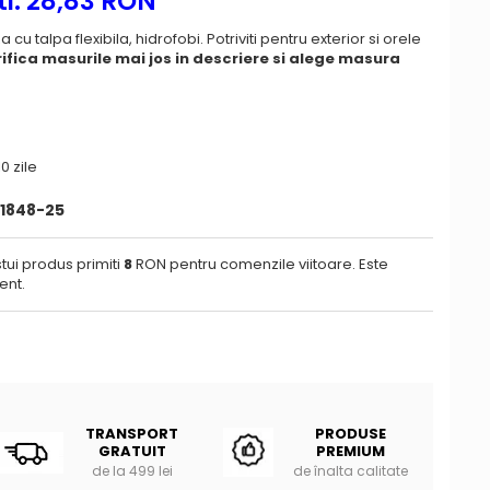
i:
28,83
RON
 cu talpa flexibila, hidrofobi. Potriviti pentru exterior si orele
ifica masurile mai jos in descriere si alege masura
0 zile
1848-25
tui produs primiti
8
RON pentru comenzile viitoare. Este
ent.
TRANSPORT
PRODUSE
GRATUIT
PREMIUM
de la 499 lei
de înalta calitate