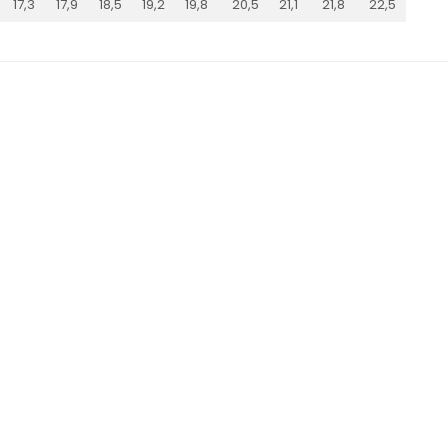
17,3
17,9
18,5
19,2
19,8
20,5
21,1
21,8
22,5