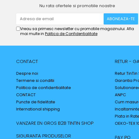
Nu rata ofertele si promotiile noastre
Vreau sa primesc newsletter cu promotiile magazinului. Afla
mai multe in
Politica de Confidentialitate
CONTACT
RETUR - GA
Despre noi
Retur TinTin
Termene si conditii
Garantia Pr
Politica de confidentialitate
Solutionarea 
CONTACT
ANPC
Puncte de fidelitate
Cum masur
International shipping
Incaltaminte
Plata in Rat
VANZARE EN GROS B2B TINTIN SHOP
OEKO-TEX 1
SIGURANTA PRODUSELOR
PAY PO