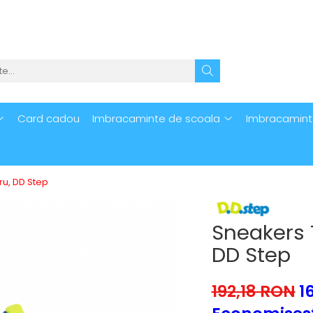
Card cadou
Imbracaminte de scoala
Imbracamint
ru, DD Step
Sneakers T
DD Step
192,18 RON
1