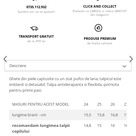
CLICK AND COLLECT
0735.112.932
Plateste cu CARDUL si ridica GRATUIT
Suntem aici sa te ajutam!
din magazin!
TRANSPORT GRATUIT
PRODUSE PREMIUM
de la 499 lei
de înalta calitate
Descriere
Ghete din piele captusite cu un stat pufos de lana, talpicul este
imblanit si detasabil. Talpa antiderapanta si flexibila, potrivita
pentru primii pasi.
MASURI PENTRU ACEST MODEL
24
25
26
27
lungime brant - cm
15,5
15,8
16,8
17,5
recomandam lungimea talpii
14,8
15
16
16,9
copilului