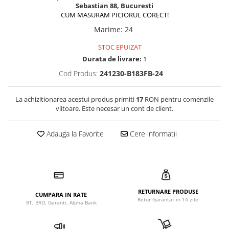
Sebastian 88, Bucuresti
CUM MASURAM PICIORUL CORECT!
Marime
:
24
STOC EPUIZAT
Durata de livrare:
1
Cod Produs:
241230-B183FB-24
La achizitionarea acestui produs primiti
17
RON pentru comenzile
viitoare. Este necesar un cont de client.
Adauga la Favorite
Cere informatii
RETURNARE PRODUSE
CUMPARA IN RATE
Retur Garantat in 14 zile
BT, BRD, Garanti, Alpha Bank