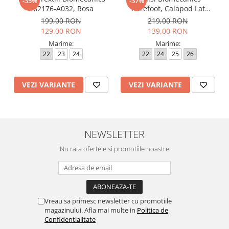
-35%
-37%
262176-A032, Rosa
Barefoot, Calapod Lat
262190-E032 Rosa
199,00 RON
219,00 RON
129,00 RON
139,00 RON
Marime:
Marime:
22
23
24
22
24
25
26
VEZI VARIANTE
VEZI VARIANTE
NEWSLETTER
Nu rata ofertele si promotiile noastre
Vreau sa primesc newsletter cu promotiile
magazinului. Afla mai multe in
Politica de
Confidentialitate