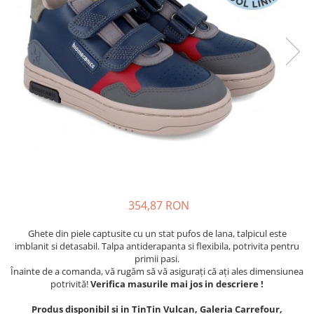
Tenisi
354,87 RON
Ghete din piele captusite cu un stat pufos de lana, talpicul este
imblanit si detasabil. Talpa antiderapanta si flexibila, potrivita pentru
primii pasi.
Înainte de a comanda, vă rugăm să vă asigurați că ați ales dimensiunea
potrivită!
Verifica masurile mai jos in descriere !
Produs disponibil si in TinTin Vulcan, Galeria Carrefour,