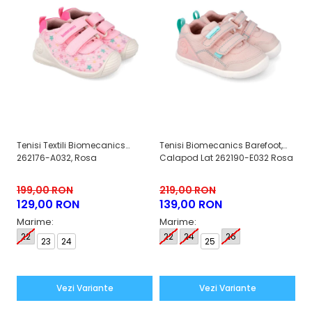
Tenisi Textili Biomecanics
Tenisi Biomecanics Barefoot,
Sn
262176-A032, Rosa
Calapod Lat 262190-E032 Rosa
Pa
199,00 RON
219,00 RON
2
129,00 RON
139,00 RON
1
Marime:
Marime:
M
22
22
24
26
23
24
25
1
2
Vezi Variante
Vezi Variante