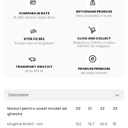
RETURNARE PRODUSE
CUMPARA IN RATE
Retur Garantat in 14 zile
BT, BRD, Garanti, Alpha Bank
CLICK AND COLLECT
0735.112.932
Plateste cu CARDUL si ridica
Suntem aici sa te ajutam!
GRATUIT din magazin!
TRANSPORT GRATUIT
PRODUSE PREMIUM
de la 499 lei
de înalta calitate
Descriere
Masuri pentru acest model de
20
21
22
23
2
gheata
lungime brant - cm
13,1
13,7
14,4
15
1