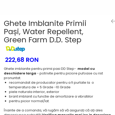
Tenisi
Ghete Imblanite Primii
Pași, Water Repellent,
Green Farm D.D. Step
222,68 RON
Ghete imblanite pentru primii pasi DD Step-
model cu
deschidere larga
- potrivite pentru piciore pufoase cu rist
pronuntat.
recomandat de producator pentru a fi purtate la o
temperatura de + 5 Grade -10 Grade
piele naturala interior, exterior
brant imblanit cu functie de amortizare a vibratiilor
pentru picior normal/lat.
Înainte de a comanda, vă rugăm să vă asigurați că ați ales
dimensiunea potrivită!
Verifica masurile mai jos in descriere