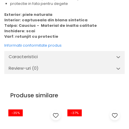
protectie in fata pentru degete
Exterior: piele naturala
Interior: captuseala din blana sintetica
Talpa: Cauciuc - Material de inalta calitate
Inchidere: scai
Varf: rotunjit cu protectie
Informatii conformitate produs
Caracteristici
Review-uri
(0)
Produse similare
-35%
-37%