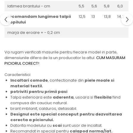
latimea brantului - cm
5,5
5,6
5,8
6,0
6
recomandam lungimea talpii
12,5
13
13,8
14,2
1
copilului
marja de eroare + - 0,2 cm
Va rugam verificati masurile pentru fiecare model in parte,
dimensiunile difera de la un producator la altul.
CUM MASURAM
PICIORUL CORECT!
Caracteristici:
Incaltari comode
, confectionate din
piele moale si
material textil.
potriviti pentru primii pasi
Talpa exterioara este
aderenta
, usoara si
flexibila
fiind
compusa din cauciuc natural.
brant imblanit, calduros, detasabil.
Designul este special conceput pentru dezvoltarea
corecta a piciorului.
Datorita modelului cu
scai
sunt usor de incaltat.
Recomandat in special pentru
calapod norma/lat.