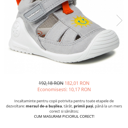
Tenisi
192,18 RON
182,01 RON
Economisesti:
10,17
RON
Incaltaminte pentru copii potrivita pentru toate etapele de
dezvoltare:
mersul de-a buşilea
, târât,
primii paşi
, până la un mers
corect si sănătos;
CUM MASURAM PICIORUL CORECT!