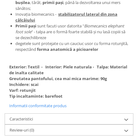
buşilea
, târât,
primii paşi
, până la dezvoltarea unui mers
sănătos;
Inovaţia biomecanics -
stabilizatorul lateral din zona
călcâiului
Primii paşi
sunt facuti usor datorita "
Biomecanics elephant
foot sole
" - talpa are o formă foarte stabilă şi nu lasă copiii să
se dezechilibreze
degetele sunt protejate cu un cauciuc usor cu forma rotunjită,
respectând
forma anatomică a picioarelor
Exterior: Textil - Interior: Piele naturala - Talpa: Material
de inalta calitate
Greutatea pantofului, cea mai mica marime: 90g
Inchidere: scai
Varf: rotunjit
Tip incaltaminte: barefoot
Informatii conformitate produs
Caracteristici
Review-uri
(0)