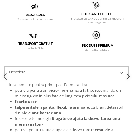
CLICK AND COLLECT
0735.112.932
Plateste cu CARDUL si ridica GRATUIT
Suntem aici sa te ajutam!
din magazin!
TRANSPORT GRATUIT
PRODUSE PREMIUM
de la 499 lei
de înalta calitate
Descriere
Incaltaminte pentru primii pasi Biomecanics:
potriviti pentru un
picior normal sau lat
, se recomanda un
minim 0,6 cm in plus fata de lungimea piciorului masurat
foarte usori
talpa antiderapanta, flexibila si moale
, cu brant detasabil
din
piele antibacteriana
foloseste tehnologia
Biogate ce ajuta la dezvoltarea unui
mers sanatos -
potrivit pentru toate etapele de dezvoltare m
ersul de-a