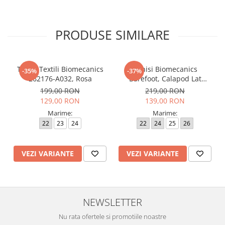
PRODUSE SIMILARE
Tenisi Textili Biomecanics
Tenisi Biomecanics
-35%
-37%
262176-A032, Rosa
Barefoot, Calapod Lat
262190-E032 Rosa
199,00 RON
219,00 RON
129,00 RON
139,00 RON
Marime:
Marime:
22
23
24
22
24
25
26
VEZI VARIANTE
VEZI VARIANTE
NEWSLETTER
Nu rata ofertele si promotiile noastre