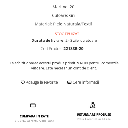
Marime
:
20
Culoare
:
Gri
Material
:
Piele Naturala/Textil
STOC EPUIZAT
Durata de livrare:
2 - 3 zile lucratoare
Cod Produs:
22183B-20
La achizitionarea acestui produs primiti
9
RON pentru comenzile
viitoare. Este necesar un cont de client.
Adauga la Favorite
Cere informatii
RETURNARE PRODUSE
CUMPARA IN RATE
Retur Garantat in 14 zile
BT, BRD, Garanti, Alpha Bank