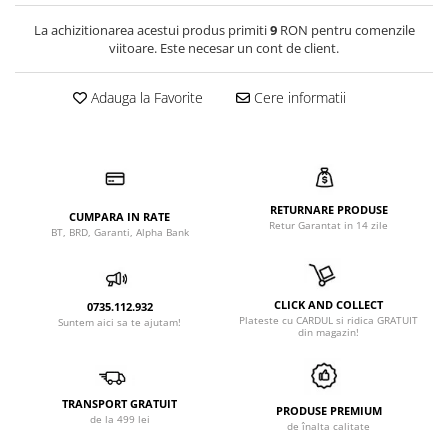
La achizitionarea acestui produs primiti
9
RON pentru comenzile
viitoare. Este necesar un cont de client.
Adauga la Favorite
Cere informatii
RETURNARE PRODUSE
CUMPARA IN RATE
Retur Garantat in 14 zile
BT, BRD, Garanti, Alpha Bank
CLICK AND COLLECT
0735.112.932
Plateste cu CARDUL si ridica GRATUIT
Suntem aici sa te ajutam!
din magazin!
TRANSPORT GRATUIT
PRODUSE PREMIUM
de la 499 lei
de înalta calitate