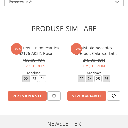
Review-uri
(0)
PRODUSE SIMILARE
Tenisi Textili Biomecanics
Tenisi Biomecanics
-35%
-37%
262176-A032, Rosa
Barefoot, Calapod Lat
262190-E032 Rosa
199,00 RON
219,00 RON
129,00 RON
139,00 RON
Marime:
Marime:
22
23
24
22
24
25
26
VEZI VARIANTE
VEZI VARIANTE
NEWSLETTER