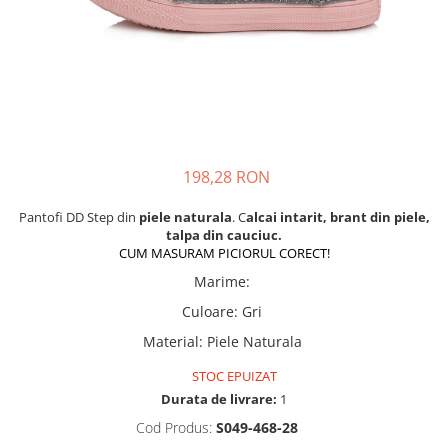
Tenisi
198,28 RON
Pantofi DD Step din
piele naturala
. C
alcai intarit,
brant din piele,
talpa din cauciuc.
CUM MASURAM PICIORUL CORECT!
Marime
:
Culoare
:
Gri
Material
:
Piele Naturala
STOC EPUIZAT
Durata de livrare:
1
Cod Produs:
S049-468-28