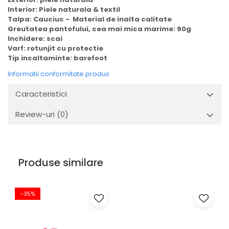
Interior: Piele naturala & textil
Talpa: Cauciuc - Material de inalta calitate
Greutatea pantofului, cea mai mica marime: 90g
Inchidere: scai
Varf: rotunjit cu protectie
Tip incaltaminte: barefoot
Informatii conformitate produs
Caracteristici
Review-uri
(0)
Produse similare
-35%