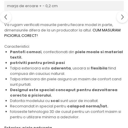
marja de eroare + - 0,2 cm
Va rugam verificati masurile pentru fiecare model in parte,
dimensiunile difera de la un producator la altul.
CUM MASURAM
PICIORUL CORECT!
Caracteristici:
Pantofi comozi
, confectionati din
piele moale si material
textil.
potriviti pentru primii pasi
Talpa exterioara este
aderenta
, usoara si
flexibila
fiind
compusa din cauciuc natural.
Talpa interioara din piele asigura un maxim de confort cand
sunt purtati.
Designul este special conceput pentru dezvoltarea
corecta a piciorului.
Datorita modelului cu
scai
sunt usor de incaltat.
Recomandat in special pentru
calapod norma/lat.
foloseste tehnologia 3D de cusut pentru un confort maxim si
pentru o utilizare minima a adezivilor.
Exterior: piele naturala