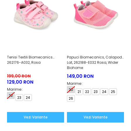
Tenisi Textili Biomecanics
Papuci Biomecanics, Calapod
Pa
262176-A032, Rosa
Lat, 262188-E032 Rosa, Wider
La
Biohome
B
149,00 RON
1
199,00 RON
129,00 RON
Marime:
M
Marime:
20
21
22
23
24
25
2
22
23
24
26
2
Vezi Variante
Vezi Variante