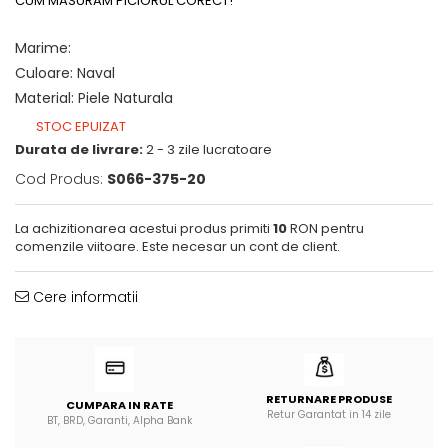
CUM MASURAM PICIORUL CORECT!
Marime
:
Culoare
:
Naval
Material
:
Piele Naturala
STOC EPUIZAT
Durata de livrare:
2 - 3 zile lucratoare
Cod Produs:
S066-375-20
La achizitionarea acestui produs primiti
10
RON pentru
comenzile viitoare. Este necesar un cont de client.
Cere informatii
RETURNARE PRODUSE
CUMPARA IN RATE
Retur Garantat in 14 zile
BT, BRD, Garanti, Alpha Bank