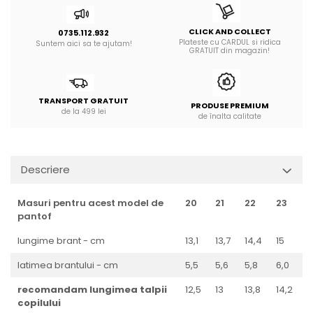
CLICK AND COLLECT
0735.112.932
Plateste cu CARDUL si ridica
Suntem aici sa te ajutam!
GRATUIT din magazin!
TRANSPORT GRATUIT
PRODUSE PREMIUM
de la 499 lei
de înalta calitate
Descriere
Masuri pentru acest model de
20
21
22
23
2
pantof
lungime brant - cm
13,1
13,7
14,4
15
1
latimea brantului - cm
5,5
5,6
5,8
6,0
6
recomandam lungimea talpii
12,5
13
13,8
14,2
1
copilului