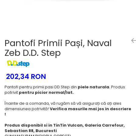
School Colection
Tenisi
Pantofi Primii Pași, Naval
Zeb D.D. Step
202,34 RON
Pantofi pentru primii pasi DD Step din
piele naturala
. Produs
potrivit
pentru picior normal/lat.
Înainte de a comanda, vă rugăm să vă asigurați că ați ales
dimensiunea potrivită!
Verifica masurile mai jos in descriere
!
Produs disponibil si in TinTin Vulcan, Galeria Carrefour,
Sebastian 88, Bucuresti