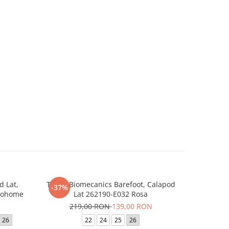
d Lat,
Tenisi Biomecanics Barefoot, Calapod
Sandale T
-37%
-30%
iohome
Lat 262190-E032 Rosa
Calap
219,00 RON
139,00 RON
22
26
22
24
25
26
21