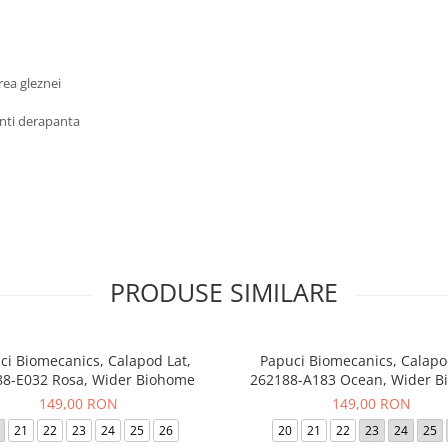
erea gleznei
anti derapanta
PRODUSE SIMILARE
ci Biomecanics, Calapod Lat,
Papuci Biomecanics, Calapo
8-E032 Rosa, Wider Biohome
262188-A183 Ocean, Wider B
149,00 RON
149,00 RON
21
22
23
24
25
26
20
21
22
23
24
25