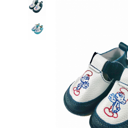
School Colection
Tenisi