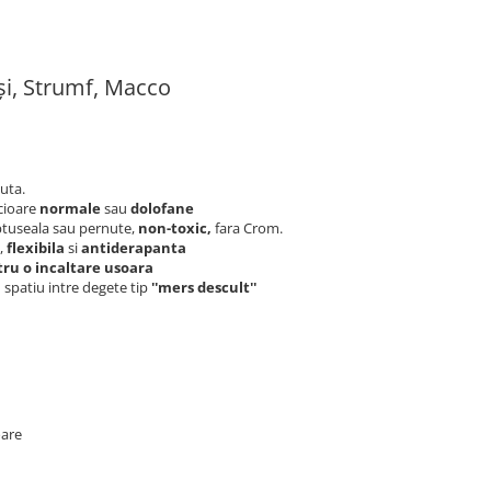
ași, Strumf, Macco
uta.
icioare
normale
sau
dolofane
aptuseala sau pernute,
non-toxic,
fara Crom.
a,
flexibila
si
antiderapanta
tru o incaltare usoara
 spatiu intre degete tip
''mers descult''
oare