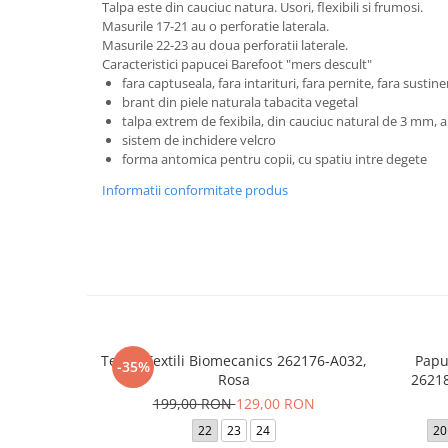
Talpa este din cauciuc natura. Usori, flexibili si frumosi.
Masurile 17-21 au o perforatie laterala.
Masurile 22-23 au doua perforatii laterale.
Caracteristici papucei Barefoot "mers descult"
fara captuseala, fara intarituri, fara pernite, fara sustin
brant din piele naturala tabacita vegetal
talpa extrem de fexibila, din cauciuc natural de 3 mm, 
sistem de inchidere velcro
forma antomica pentru copii, cu spatiu intre degete
Informatii conformitate produs
Tenisi Textili Biomecanics 262176-A032,
Papu
-35%
Rosa
26218
199,00 RON
129,00 RON
22
23
24
20