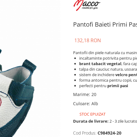
Pantofi Baieti Primi P
132,18 RON
Pantofii din piele naturala cu masin
incaltaminte potrivita pentru p
brant tabacit vegetal
, fara c
talpa din cauciuc natura, usoar
sistem de inchidere
velcro pen
forma antomica pentru copii, cu
perfecti pentru
primii pasi
Marime
:
20
Culoare
:
Alb
STOC EPUIZAT
Durata de livrare:
2 - 3 zile lucrat
Cod Produs:
C984924-20