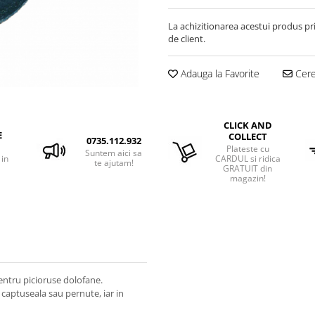
La achizitionarea acestui produs pr
de client.
Adauga la Favorite
Cere 
CLICK AND
E
COLLECT
0735.112.932
Plateste cu
Suntem aici sa
 in
CARDUL si ridica
te ajutam!
GRATUIT din
magazin!
entru picioruse dolofane.
a captuseala sau pernute, iar in