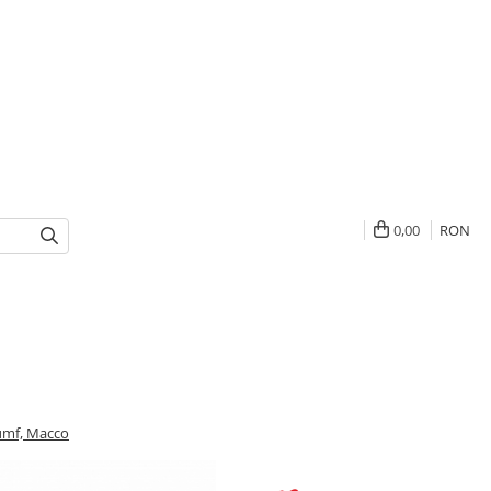
0,00
RON
rumf, Macco