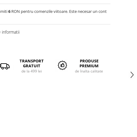
imiti
6
RON pentru comenzile viitoare. Este necesar un cont
informatii
TRANSPORT
PRODUSE
GRATUIT
PREMIUM
de la 499 lei
de înalta calitate