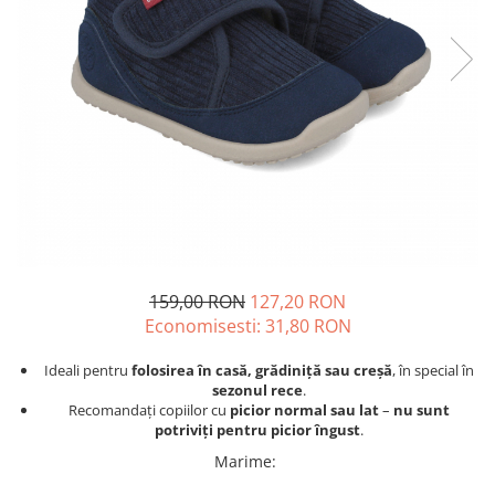
Tenisi
159,00 RON
127,20 RON
Economisesti:
31,80
RON
Ideali pentru
folosirea în casă, grădiniță sau creșă
, în special în
sezonul rece
.
Recomandați copiilor cu
picior normal sau lat
–
nu sunt
potriviți pentru picior îngust
.
Marime
: