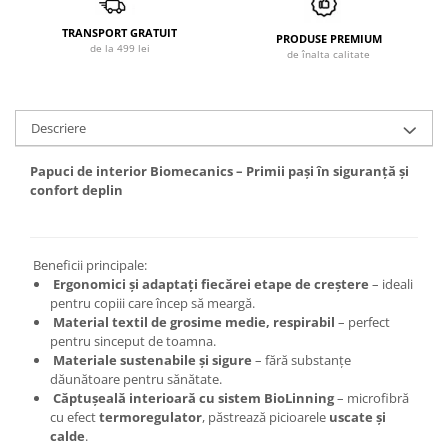
TRANSPORT GRATUIT
PRODUSE PREMIUM
de la 499 lei
de înalta calitate
Descriere
Papuci de interior Biomecanics – Primii pași în siguranță și
confort deplin
Beneficii principale:
Ergonomici și adaptați fiecărei etape de creștere
– ideali
pentru copiii care încep să meargă.
Material textil de grosime medie, respirabil
– perfect
pentru sinceput de toamna.
Materiale sustenabile și sigure
– fără substanțe
dăunătoare pentru sănătate.
Căptușeală interioară cu sistem BioLinning
– microfibră
cu efect
termoregulator
, păstrează picioarele
uscate și
calde
.