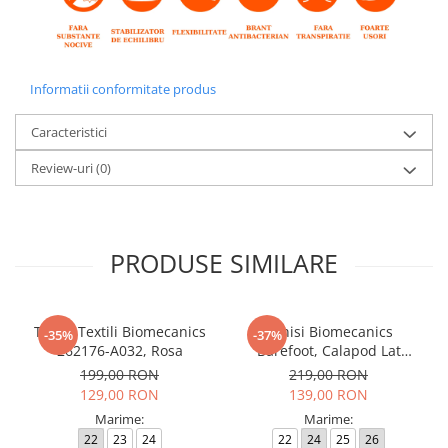
Informatii conformitate produs
Caracteristici
Review-uri
(0)
PRODUSE SIMILARE
Tenisi Textili Biomecanics
Tenisi Biomecanics
-35%
-37%
262176-A032, Rosa
Barefoot, Calapod Lat
262190-E032 Rosa
199,00 RON
219,00 RON
129,00 RON
139,00 RON
Marime:
Marime:
22
23
24
22
24
25
26