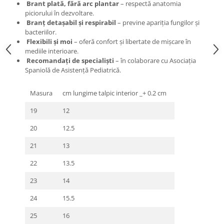
Brant plată, fără arc plantar
– respectă anatomia
piciorului în dezvoltare.
Branț detașabil și respirabil
– previne apariția fungilor și
bacteriilor.
Flexibili și moi
– oferă confort și libertate de mișcare în
mediile interioare.
Recomandați de specialiști
– în colaborare cu Asociația
Spaniolă de Asistență Pediatrică.
Masura
cm lungime talpic interior _+ 0.2 cm
19
12
20
12.5
21
13
22
13.5
23
14
24
15.5
25
16