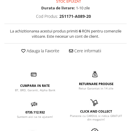
STOC EPUIZAT
Durata de livrare:
1-10 zile
Cod Produs:
251171-A089-20
La achizitionarea acestui produs primiti
6
RON pentru comenzile
viitoare. Este necesar un cont de client.
Adauga la Favorite
Cere informatii
RETURNARE PRODUSE
CUMPARA IN RATE
Retur Garantat in 14 zile
BT, BRD, Garanti, Alpha Bank
CLICK AND COLLECT
0735.112.932
Plateste cu CARDUL si ridica GRATUIT
Suntem aici sa te ajutam!
din magazin!