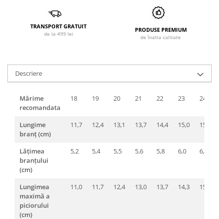
TRANSPORT GRATUIT
PRODUSE PREMIUM
de la 499 lei
de înalta calitate
Descriere
Mărime
18
19
20
21
22
23
24
recomandata
Lungime
11,7
12,4
13,1
13,7
14,4
15,0
15,7
branț (cm)
Lățimea
5,2
5,4
5,5
5,6
5,8
6,0
6,2
branțului
(cm)
Lungimea
11,0
11,7
12,4
13,0
13,7
14,3
15,0
maximă a
piciorului
(cm)