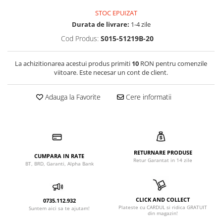
STOC EPUIZAT
Durata de livrare:
1-4 zile
Cod Produs:
S015-51219B-20
La achizitionarea acestui produs primiti
10
RON pentru comenzile
viitoare. Este necesar un cont de client.
Adauga la Favorite
Cere informatii
RETURNARE PRODUSE
CUMPARA IN RATE
Retur Garantat in 14 zile
BT, BRD, Garanti, Alpha Bank
CLICK AND COLLECT
0735.112.932
Plateste cu CARDUL si ridica GRATUIT
Suntem aici sa te ajutam!
din magazin!