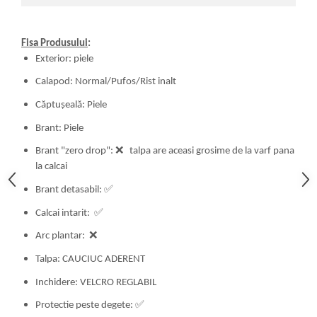
Fisa Produsului
:
Exterior: piele
Calapod: Normal/Pufos/Rist inalt
Căptușeală: Piele
Brant: Piele
Brant "zero drop":
❌
talpa are aceasi grosime de la varf pana
la calcai
Brant detasabil:
✅
Calcai intarit:
✅
Arc plantar:
❌
Talpa: CAUCIUC ADERENT
Inchidere: VELCRO REGLABIL
Protectie peste degete:
✅