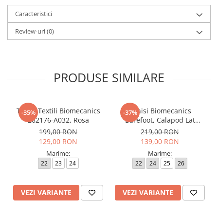
Caracteristici
Review-uri
(0)
PRODUSE SIMILARE
Tenisi Textili Biomecanics
Tenisi Biomecanics
-35%
-37%
262176-A032, Rosa
Barefoot, Calapod Lat
262190-E032 Rosa
199,00 RON
219,00 RON
129,00 RON
139,00 RON
Marime:
Marime:
22
23
24
22
24
25
26
VEZI VARIANTE
VEZI VARIANTE