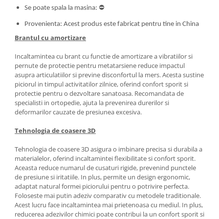
Se poate spala la masina:
⛔
Provenienta: Acest produs este fabricat pentru tine in China
Brantul cu amortizare
Incaltamintea cu brant cu functie de amortizare a vibratiilor si
pernute de protectie pentru metatarsiene reduce impactul
asupra articulatiilor si previne disconfortul la mers. Acesta sustine
piciorul in timpul activitatilor zilnice, oferind confort sporit si
protectie pentru o dezvoltare sanatoasa. Recomandata de
specialisti in ortopedie, ajuta la prevenirea durerilor si
deformarilor cauzate de presiunea excesiva.
Tehnologia de coasere 3D
Tehnologia de coasere 3D asigura o imbinare precisa si durabila a
materialelor, oferind incaltamintei flexibilitate si confort sporit.
Aceasta reduce numarul de cusaturi rigide, prevenind punctele
de presiune si iritatiile. In plus, permite un design ergonomic,
adaptat natural formei piciorului pentru o potrivire perfecta.
Foloseste mai putin adeziv comparativ cu metodele traditionale.
Acest lucru face incaltamintea mai prietenoasa cu mediul. In plus,
reducerea adezivilor chimici poate contribui la un confort sporit si