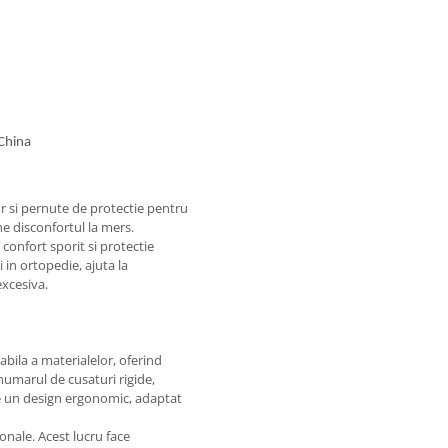
 China
or si pernute de protectie pentru
ne disconfortul la mers.
d confort sporit si protectie
in ortopedie, ajuta la
excesiva.
bila a materialelor, oferind
 numarul de cusaturi rigide,
ite un design ergonomic, adaptat
nale. Acest lucru face