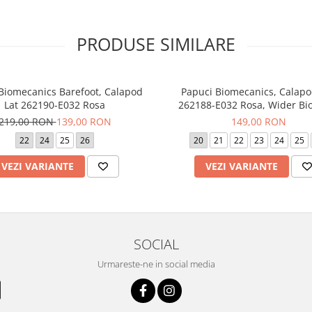
PRODUSE SIMILARE
 Biomecanics Barefoot, Calapod
Papuci Biomecanics, Calapo
Lat 262190-E032 Rosa
262188-E032 Rosa, Wider B
219,00 RON
139,00 RON
149,00 RON
22
24
25
26
20
21
22
23
24
25
VEZI VARIANTE
VEZI VARIANTE
SOCIAL
Urmareste-ne in social media