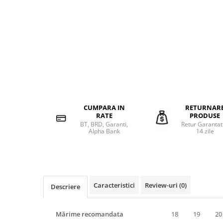
CUMPARA IN
RETURNAR
RATE
PRODUSE
BT, BRD, Garanti,
Retur Garantat
Alpha Bank
14 zile
Caracteristici
Review-uri
(0)
Descriere
Mărime recomandata
18
19
20