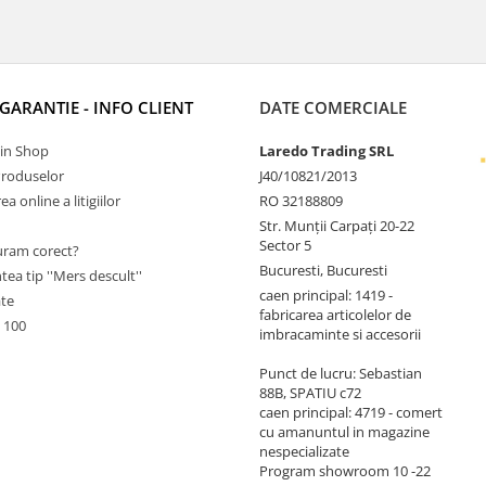
 GARANTIE - INFO CLIENT
DATE COMERCIALE
Tin Shop
Laredo Trading SRL
Produselor
J40/10821/2013
a online a litigiilor
RO 32188809
Str. Munții Carpați 20-22
Sector 5
ram corect?
Bucuresti, Bucuresti
tea tip ''Mers descult''
caen principal: 1419 -
ate
fabricarea articolelor de
 100
imbracaminte si accesorii
Punct de lucru: Sebastian
88B, SPATIU c72
caen principal: 4719 - comert
cu amanuntul in magazine
nespecializate
Program showroom 10 -22