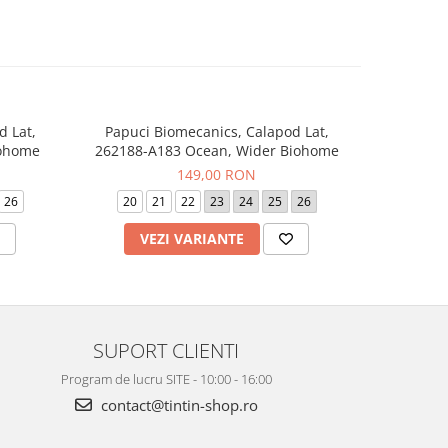
d Lat,
Papuci Biomecanics, Calapod Lat,
Sneaker
-20%
iohome
262188-A183 Ocean, Wider Biohome
262
149,00 RON
24
26
20
21
22
23
24
25
26
19
VEZI VARIANTE
V
SUPORT CLIENTI
Program de lucru SITE - 10:00 - 16:00
contact@tintin-shop.ro