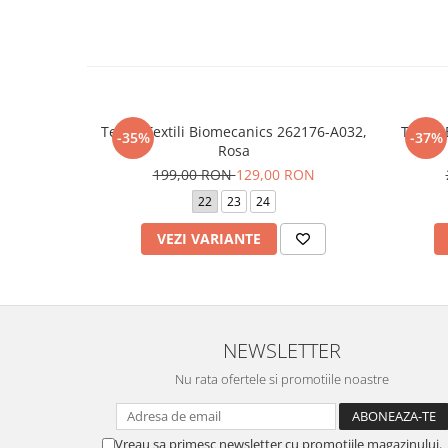
Tenisi Textili Biomecanics 262176-A032,
Tenisi
-35%
-37%
Rosa
199,00 RON
129,00 RON
22
23
24
VEZI VARIANTE
NEWSLETTER
Nu rata ofertele si promotiile noastre
Vreau sa primesc newsletter cu promotiile magazinului.