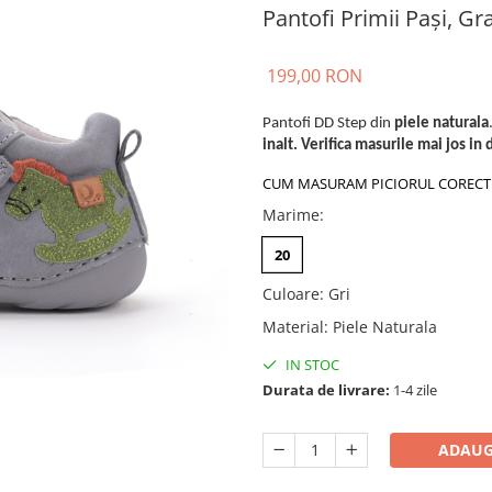
Pantofi Primii Pași, Gr
199,00 RON
Pantofi DD Step din
piele naturala
inalt. Verifica masurile mai jos in 
CUM MASURAM PICIORUL CORECT
Marime
:
20
Culoare
:
Gri
Material
:
Piele Naturala
IN STOC
Durata de livrare:
1-4 zile
ADAUG