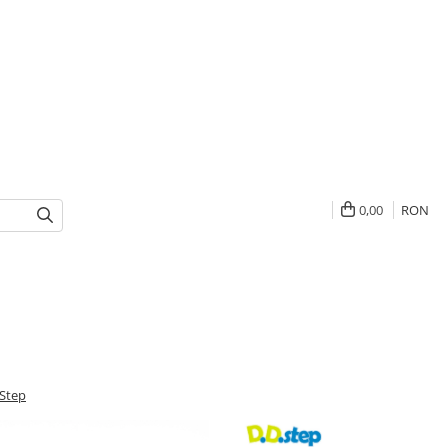
0,00
RON
 Step