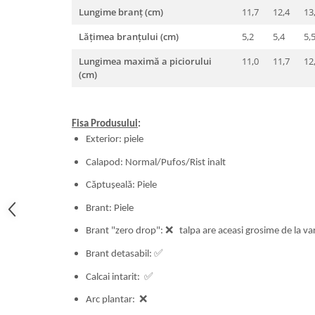
Lungime branț (cm)
11,7
12,4
13
Lățimea branțului (cm)
5,2
5,4
5,
Lungimea maximă a piciorului
11,0
11,7
12
(cm)
Fisa Produsului
:
Exterior: piele
Calapod: Normal/Pufos/Rist inalt
Căptușeală: Piele
Brant: Piele
Brant "zero drop":
❌
talpa are aceasi grosime de la var
Brant detasabil:
✅
Calcai intarit:
✅
Arc plantar:
❌