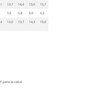
,1
13,7
14,4
15,0
15,7
5
5,6
5,8
6,0
6,2
,4
13,0
13,7
14,3
15,0
f pana la calcai