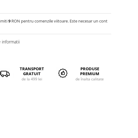
imiti
9
RON pentru comenzile viitoare. Este necesar un cont
informatii
TRANSPORT
PRODUSE
GRATUIT
PREMIUM
de la 499 lei
de înalta calitate