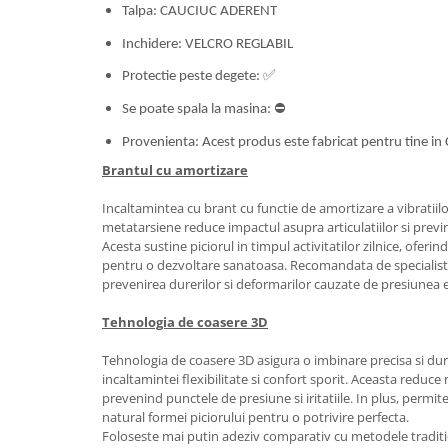
Talpa: CAUCIUC ADERENT
Inchidere: VELCRO REGLABIL
Protectie peste degete:
✅
Se poate spala la masina:
⛔
Provenienta: Acest produs este fabricat pentru tine in
Brantul cu amortizare
Incaltamintea cu brant cu functie de amortizare a vibratiil
metatarsiene reduce impactul asupra articulatiilor si previ
Acesta sustine piciorul in timpul activitatilor zilnice, oferin
pentru o dezvoltare sanatoasa. Recomandata de specialisti 
prevenirea durerilor si deformarilor cauzate de presiunea 
Tehnologia de coasere 3D
Tehnologia de coasere 3D asigura o imbinare precisa si dura
incaltamintei flexibilitate si confort sporit. Aceasta reduce
prevenind punctele de presiune si iritatiile. In plus, perm
natural formei piciorului pentru o potrivire perfecta.
Foloseste mai putin adeziv comparativ cu metodele traditio