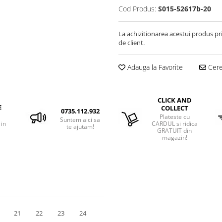
Cod Produs:
S015-52617b-20
La achizitionarea acestui produs pr
de client.
Adauga la Favorite
Cere 
CLICK AND
E
COLLECT
0735.112.932
Plateste cu
Suntem aici sa
 in
CARDUL si ridica
te ajutam!
GRATUIT din
magazin!
21
22
23
24