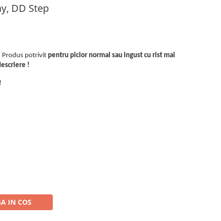
ay, DD Step
. Produs potrivit
pentru picior normal sau ingust cu rist mai
descriere !
!
A IN COS