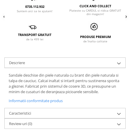
CLICK AND COLLECT
0735.112.932
Plateste cu CARDUL si ridica GRATUIT
Suntem aici sa te ajutam!
din magazin!
TRANSPORT GRATUIT
PRODUSE PREMIUM
de la 499 lei
de înalta calitate
Descriere
Sandale deschise din piele naturala cu brant din piele naturala si
talpa de cauciuc. Calcai inaltat si intarit pentru sustinerea sporita
a gleznei. Fabricat prin sistemul de cosere 3D, ce presupune un
minim de cusaturi de deranjeaza picioarele sensibile.
Informatii conformitate produs
Caracteristici
Review-uri
(0)