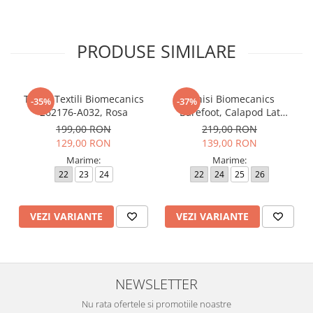
PRODUSE SIMILARE
Tenisi Textili Biomecanics
Tenisi Biomecanics
-35%
-37%
262176-A032, Rosa
Barefoot, Calapod Lat
262190-E032 Rosa
199,00 RON
219,00 RON
129,00 RON
139,00 RON
Marime:
Marime:
22
23
24
22
24
25
26
VEZI VARIANTE
VEZI VARIANTE
NEWSLETTER
Nu rata ofertele si promotiile noastre