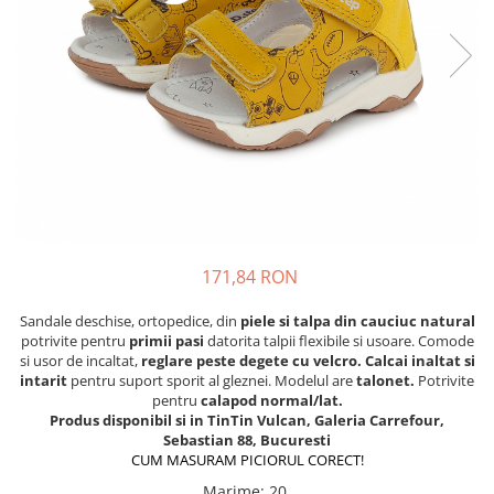
Tenisi
171,84 RON
Sandale deschise, ortopedice, din
piele
si talpa din cauciuc natural
potrivite
pentru
primii pasi
datorita talpii flexibile si usoare. Comode
si usor de incaltat,
reglare peste degete cu velcro. Calcai inaltat si
intarit
pentru suport sporit al gleznei. Modelul are
talonet.
Potrivite
pentru
calapod normal/lat.
Produs disponibil si in TinTin Vulcan, Galeria Carrefour,
Sebastian 88, Bucuresti
CUM MASURAM PICIORUL CORECT!
Marime
:
20